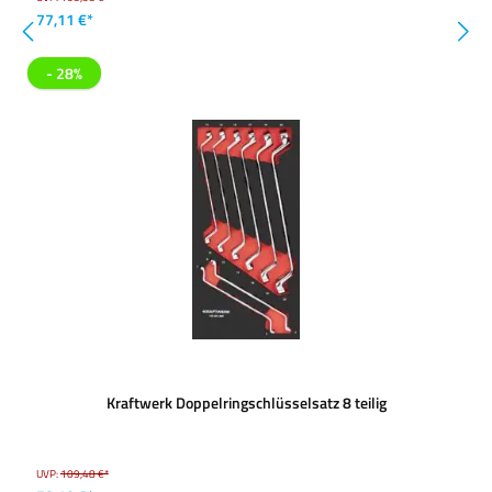
77,11 €*
- 28%
Kraftwerk Doppelringschlüsselsatz 8 teilig
UVP:
109,48 €*