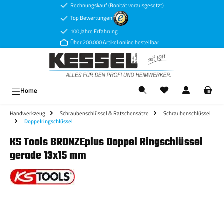
Rechnungskauf (Bonität vorausgesetzt)
Zum Hauptinhalt springen
Top Bewertungen
100 Jahre Erfahrung
Über 200.000 Artikel online bestellbar
Ware
Home
Handwerkzeug
Schraubenschlüssel & Ratschensätze
Schraubenschlüssel
Doppelringschlüssel
KS Tools BRONZEplus Doppel Ringschlüssel
gerade 13x15 mm
Bildergalerie überspringen