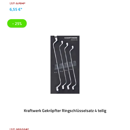
UVP:
6,78 €*
6,55 €*
- 25%
Kraftwerk Gekröpfter Ringschlüsselsatz 4 teilig
UVP:
103,53 €*