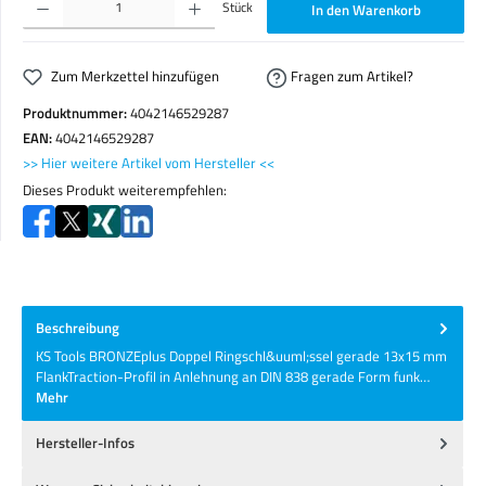
Stück
In den Warenkorb
Zum Merkzettel hinzufügen
Fragen zum Artikel?
Produktnummer:
4042146529287
EAN:
4042146529287
>> Hier weitere Artikel vom Hersteller <<
Dieses Produkt weiterempfehlen:
Beschreibung
KS Tools BRONZEplus Doppel Ringschl&uuml;ssel gerade 13x15 mm
FlankTraction-Profil in Anlehnung an DIN 838 gerade Form funk…
Mehr
Hersteller-Infos