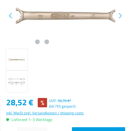
Verkaufspreis:
28,52 €
%
UVP:
56,76 €*
(49.75% gespart)
inkl. MwSt.
zzgl. Versandkosten / shipping costs
Lieferzeit 1-3 Werktage
Produkt Anzahl: Gib den gewünschten Wert ein oder benutze die Schaltflächen um die Anzahl zu erhöhen o