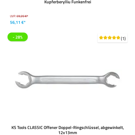
Kupferberylliu Funkenfrei
UVP:
69,26 €*
56,11 €*
- 28%
(1)
KS Tools CLASSIC Offener Doppel-Ringschlüssel, abgewinkelt,
12x13mm