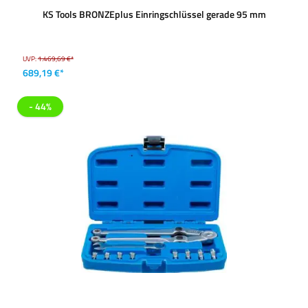
KS Tools BRONZEplus Einringschlüssel gerade 95 mm
UVP:
1.469,69 €*
689,19 €*
- 44%