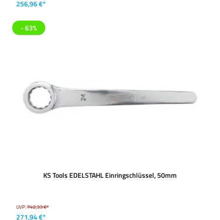
256,96 €*
- 63%
KS Tools EDELSTAHL Einringschlüssel, 50mm
UVP:
742,33 €*
271,94 €*