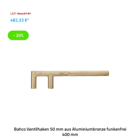
UVP:
944,97 €*
482,33 €*
- 20%
Bahco Ventilhaken 50 mm aus Aluminiumbronze funkenfrei
400 mm