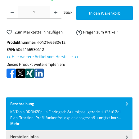
Produkt Anzahl: Gib den gewünschten Wert ein oder benutze die Schaltflächen um die Anzahl zu erhöhen o
Stück
In den Warenkorb
Zum Merkzettel hinzufügen
Fragen zum Artikel?
Produktnummer:
4042146530412
EAN:
4042146530412
>> Hier weitere Artikel vom Hersteller <<
Dieses Produkt weiterempfehlen:
Beschreibung
KS Tools BRONZEplus Einringschl&uuml;ssel gerade 1 13/16 Zoll
FlankTraction-Profil funkenfrei explosionsgesch&uuml;tzt korr…
Mehr
Hersteller-Infos