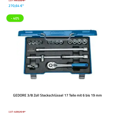
UVP:
443,68 €*
270,64 €*
- 40%
GEDORE 3/8 Zoll Steckschlüssel 17 Teile mit 6 bis 19 mm
UVP:
428,26 €*