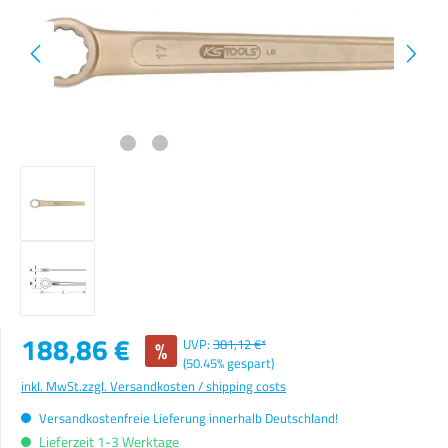
Verkaufspreis:
188,86 €
%
UVP:
381,12 €*
(50.45% gespart)
inkl. MwSt.
zzgl. Versandkosten / shipping costs
Versandkostenfreie Lieferung innerhalb Deutschland!
Lieferzeit 1-3 Werktage