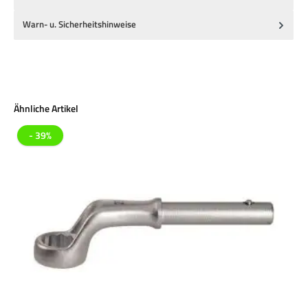
Warn- u. Sicherheitshinweise
Produktgalerie überspringen
Ähnliche Artikel
- 39%