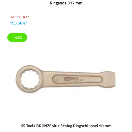
Ringende 317 mm
UVP:
195,34 €*
155,58 €*
- 48%
KS Tools BRONZEplus Schlag Ringschlüssel 90 mm