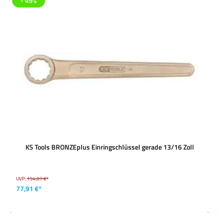
- 49%
KS Tools BRONZEplus Einringschlüssel gerade 13/16 Zoll
UVP:
154,07 €*
77,91 €*