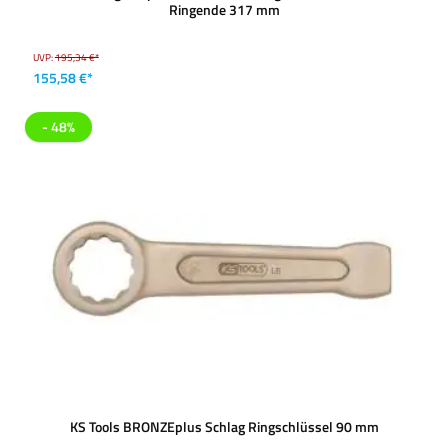
Ringende 317 mm
UVP:
195,34 €*
155,58 €*
- 48%
KS Tools BRONZEplus Schlag Ringschlüssel 90 mm