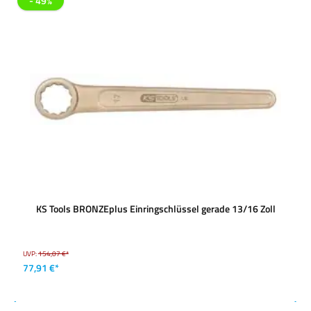
- 49%
KS Tools BRONZEplus Einringschlüssel gerade 13/16 Zoll
UVP:
154,07 €*
77,91 €*