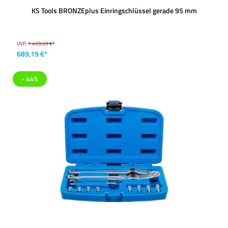
KS Tools BRONZEplus Einringschlüssel gerade 95 mm
UVP:
1.469,69 €*
689,19 €*
- 44%