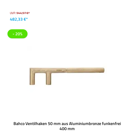
UVP:
944,97 €*
482,33 €*
- 20%
Bahco Ventilhaken 50 mm aus Aluminiumbronze funkenfrei
400 mm