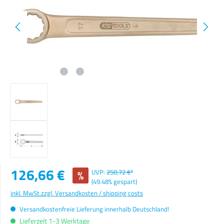
Verkaufspreis:
126,66 €
%
UVP:
250,72 €*
(49.48% gespart)
inkl. MwSt.
zzgl. Versandkosten / shipping costs
Versandkostenfreie Lieferung innerhalb Deutschland!
Lieferzeit 1-3 Werktage