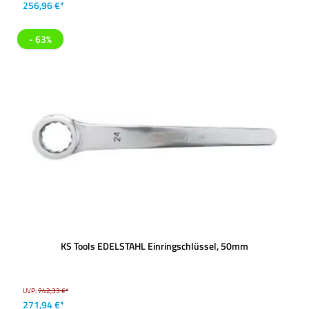
256,96 €*
- 63%
KS Tools EDELSTAHL Einringschlüssel, 50mm
UVP:
742,33 €*
271,94 €*