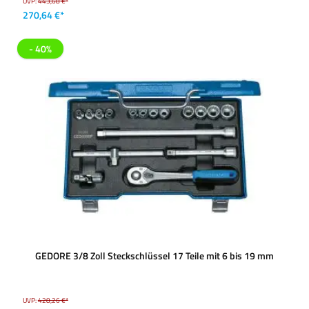
UVP:
443,68 €*
270,64 €*
- 40%
GEDORE 3/8 Zoll Steckschlüssel 17 Teile mit 6 bis 19 mm
UVP:
428,26 €*