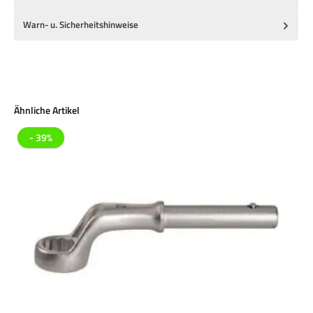
Warn- u. Sicherheitshinweise
Produktgalerie überspringen
Ähnliche Artikel
- 39%