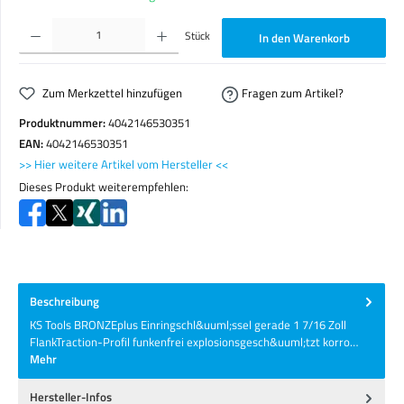
Produkt Anzahl: Gib den gewünschten Wert ein oder benutze die Schaltflächen um die Anzahl zu erhöhen o
Stück
In den Warenkorb
Zum Merkzettel hinzufügen
Fragen zum Artikel?
Produktnummer:
4042146530351
EAN:
4042146530351
>> Hier weitere Artikel vom Hersteller <<
Dieses Produkt weiterempfehlen:
Beschreibung
KS Tools BRONZEplus Einringschl&uuml;ssel gerade 1 7/16 Zoll
FlankTraction-Profil funkenfrei explosionsgesch&uuml;tzt korro…
Mehr
Hersteller-Infos