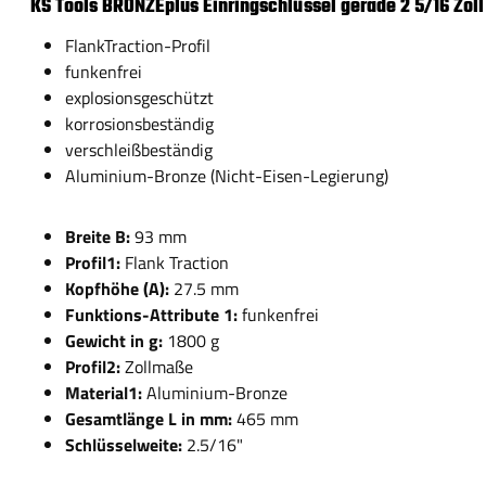
KS Tools BRONZEplus Einringschlüssel gerade 2 5/16 Zoll
FlankTraction-Profil
funkenfrei
explosionsgeschützt
korrosionsbeständig
verschleißbeständig
Aluminium-Bronze (Nicht-Eisen-Legierung)
Breite B:
93 mm
Profil1:
Flank Traction
Kopfhöhe (A):
27.5 mm
Funktions-Attribute 1:
funkenfrei
Gewicht in g:
1800 g
Profil2:
Zollmaße
Material1:
Aluminium-Bronze
Gesamtlänge L in mm:
465 mm
Schlüsselweite:
2.5/16"