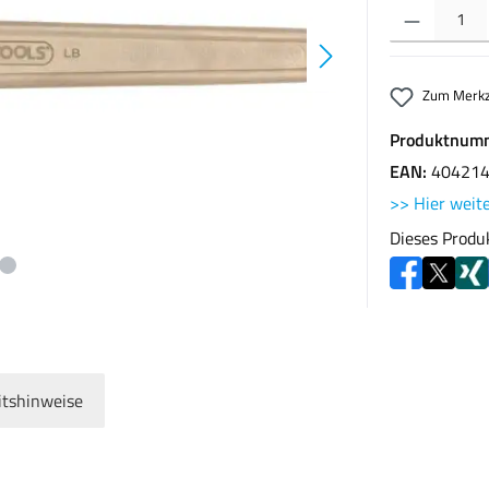
Produkt Anzahl: G
Zum Merkz
Produktnum
EAN:
40421
>> Hier weite
Dieses Produ
itshinweise