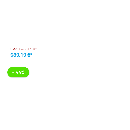
UVP:
1.469,69 €*
689,19 €*
- 44%