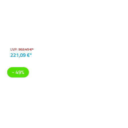
UVP:
362,45 €*
221,09 €*
- 49%