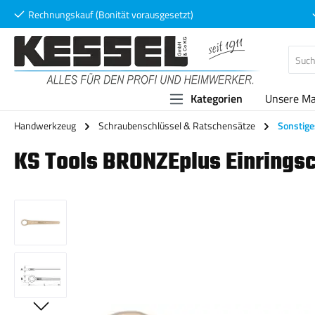
Rechnungskauf (Bonität vorausgesetzt)
 Hauptinhalt springen
Zur Suche springen
Zur Hauptnavigation springen
Kategorien
Unsere M
Handwerkzeug
Schraubenschlüssel & Ratschensätze
Sonstige
KS Tools BRONZEplus Einringsc
Bildergalerie überspringen