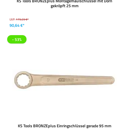
KS Tools BRONZEplus Montagemaulschlüssel mit Dorn
gekröpft 25 mm
UVP:
179,69 €*
90,64 €*
- 53%
KS Tools BRONZEplus Einringschlüssel gerade 95 mm