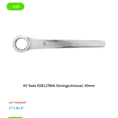
- 63%
KS Tools EDELSTAHL Einringschlüssel, 50mm
UVP:
742,33 €*
271,94 €*