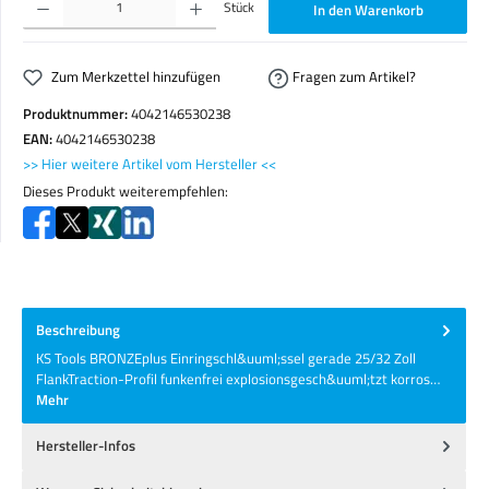
Stück
In den Warenkorb
Zum Merkzettel hinzufügen
Fragen zum Artikel?
Produktnummer:
4042146530238
EAN:
4042146530238
>> Hier weitere Artikel vom Hersteller <<
Dieses Produkt weiterempfehlen:
Beschreibung
KS Tools BRONZEplus Einringschl&uuml;ssel gerade 25/32 Zoll
FlankTraction-Profil funkenfrei explosionsgesch&uuml;tzt korros…
Mehr
Hersteller-Infos