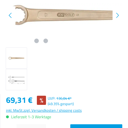
Verkaufspreis:
69,31 €
%
UVP:
136,84 €*
(49.35% gespart)
inkl. MwSt.
zzgl. Versandkosten / shipping costs
Lieferzeit 1-3 Werktage
Produkt Anzahl: Gib den gewünschten Wert ein oder benutze die Schaltflächen um die Anzahl zu erhöhen o