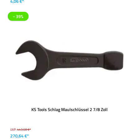
4,06 €*
- 39%
KS Tools Schlag Maulschlüssel 2 7/8 Zoll
UVP:
443,68 €*
270,64 €*