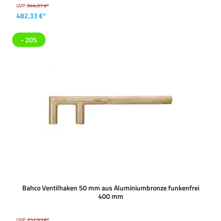
UVP:
944,97 €*
482,33 €*
- 20%
Bahco Ventilhaken 50 mm aus Aluminiumbronze funkenfrei
400 mm
UVP:
252,93 €*