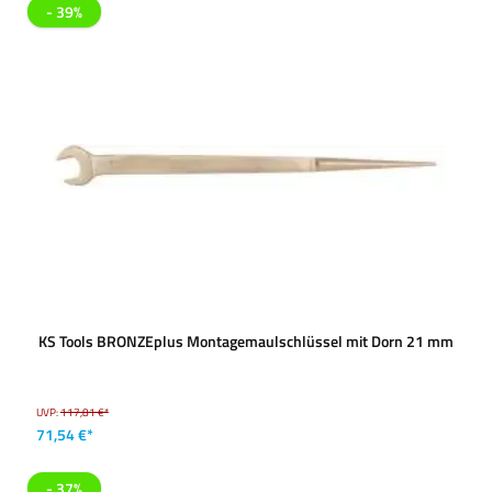
- 39%
KS Tools BRONZEplus Montagemaulschlüssel mit Dorn 21 mm
UVP:
117,81 €*
71,54 €*
- 37%