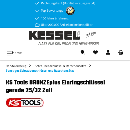
Rechnungskauf (Bonität vorausgesetzt)
Zum Hauptinhalt springen
Top Bewertungen
100 Jahre Erfahrung
Über 200.000 Artikel online bestellbar
Ware
Home
Handwerkzeug
Schraubenschlüssel & Ratschensätze
Sonstiges Schraubenschlüssel und Ratschensätze
KS Tools BRONZEplus Einringschlüssel
gerade 25/32 Zoll
Bildergalerie überspringen