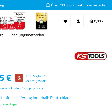
ung
Über 200.000 Artikel online bestellbar
Waren
0,00 €
rt
Zahlungsmethoden
:
5 €
%
UVP:
227,62 €*
(49.67% gespart)
 Versandkosten / shipping costs
tenfreie Lieferung innerhalb Deutschland!
-3 Werktage