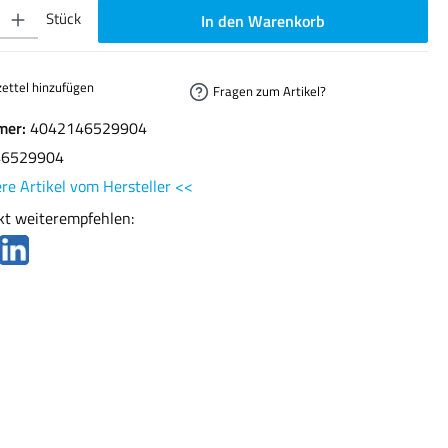
ib den gewünschten Wert ein oder benutze die Schaltflächen um die Anzahl zu erhöhen oder
Stück
In den Warenkorb
ettel hinzufügen
Fragen zum Artikel?
mer:
4042146529904
46529904
re Artikel vom Hersteller <<
kt weiterempfehlen: