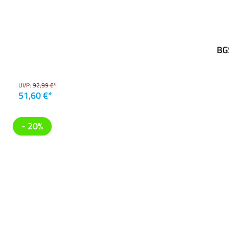
BGS
UVP:
92,99 €*
51,60 €*
- 20%