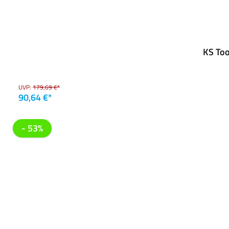
KS To
UVP:
179,69 €*
90,64 €*
- 53%