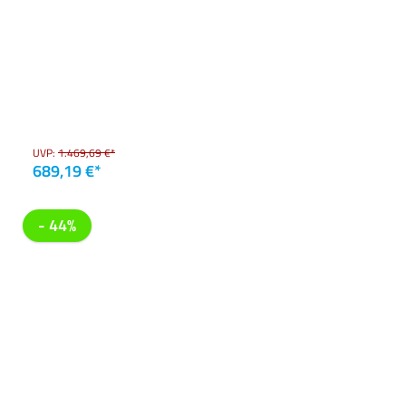
UVP:
1.469,69 €*
689,19 €*
- 44%