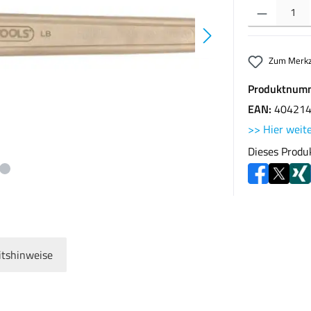
Produkt Anzahl: G
Zum Merkz
Produktnum
EAN:
40421
>> Hier weite
Dieses Produ
itshinweise