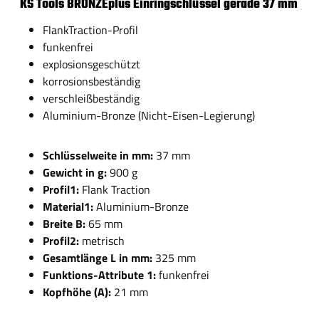
KS Tools BRONZEplus Einringschlüssel gerade 37 mm
FlankTraction-Profil
funkenfrei
explosionsgeschützt
korrosionsbeständig
verschleißbeständig
Aluminium-Bronze (Nicht-Eisen-Legierung)
Schlüsselweite in mm:
37 mm
Gewicht in g:
900 g
Profil1:
Flank Traction
Material1:
Aluminium-Bronze
Breite B:
65 mm
Profil2:
metrisch
Gesamtlänge L in mm:
325 mm
Funktions-Attribute 1:
funkenfrei
Kopfhöhe (A):
21 mm