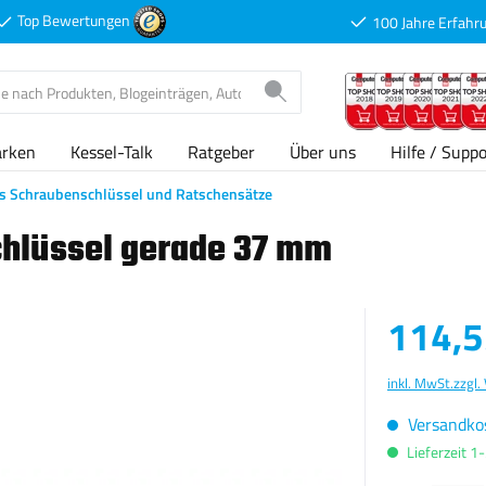
Top Bewertungen
100 Jahre Erfahr
arken
Kessel-Talk
Ratgeber
Über uns
Hilfe / Suppo
s Schraubenschlüssel und Ratschensätze
chlüssel gerade 37 mm
Verkaufspreis
114,5
inkl. MwSt.
zzgl.
Versandkos
Lieferzeit 1