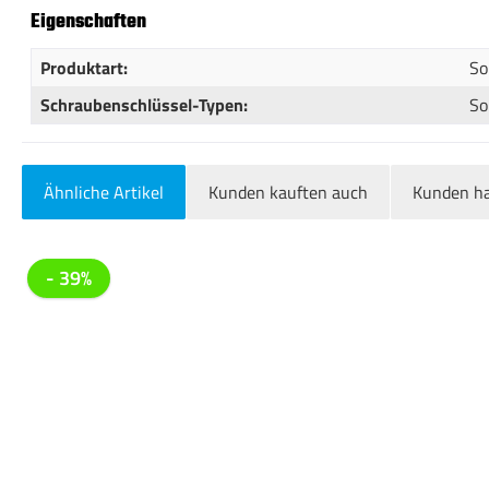
Eigenschaften
Produktart:
So
Schraubenschlüssel-Typen:
So
Ähnliche Artikel
Kunden kauften auch
Kunden ha
Produktgalerie überspringen
- 39%