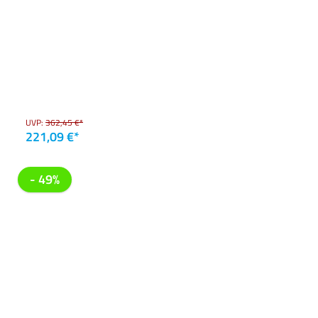
UVP:
362,45 €*
221,09 €*
- 49%