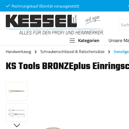
Rechnungskauf (Bonität vorausgesetzt)
 Hauptinhalt springen
Zur Suche springen
Zur Hauptnavigation springen
Kategorien
Unsere M
Handwerkzeug
Schraubenschlüssel & Ratschensätze
Sonstige
KS Tools BRONZEplus Einrings
Bildergalerie überspringen