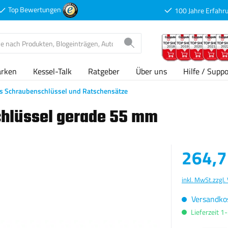
Top Bewertungen
100 Jahre Erfahr
arken
Kessel-Talk
Ratgeber
Über uns
Hilfe / Suppo
s Schraubenschlüssel und Ratschensätze
chlüssel gerade 55 mm
Verkaufspreis
264,7
inkl. MwSt.
zzgl.
Versandkos
Lieferzeit 1