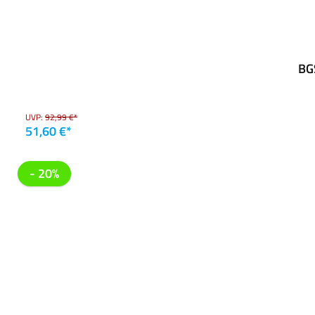
BGS
UVP:
92,99 €*
51,60 €*
- 20%