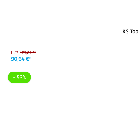
KS To
UVP:
179,69 €*
90,64 €*
- 53%