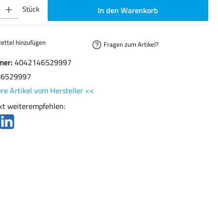
ib den gewünschten Wert ein oder benutze die Schaltflächen um die Anzahl zu erhöhen oder
Stück
In den Warenkorb
ettel hinzufügen
Fragen zum Artikel?
mer:
4042146529997
46529997
re Artikel vom Hersteller <<
kt weiterempfehlen: