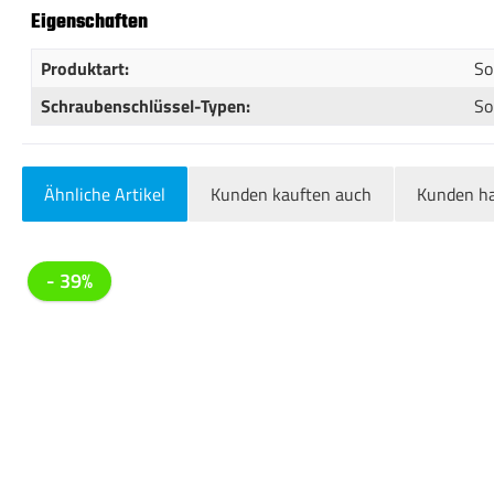
Eigenschaften
Produktart:
So
Schraubenschlüssel-Typen:
So
Ähnliche Artikel
Kunden kauften auch
Kunden ha
Produktgalerie überspringen
- 39%