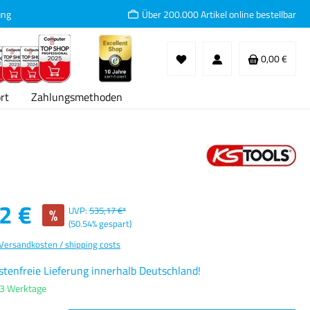
ung
Über 200.000 Artikel online bestellbar
Waren
0,00 €
rt
Zahlungsmethoden
:
2 €
%
UVP:
535,17 €*
(50.54% gespart)
 Versandkosten / shipping costs
tenfreie Lieferung innerhalb Deutschland!
-3 Werktage