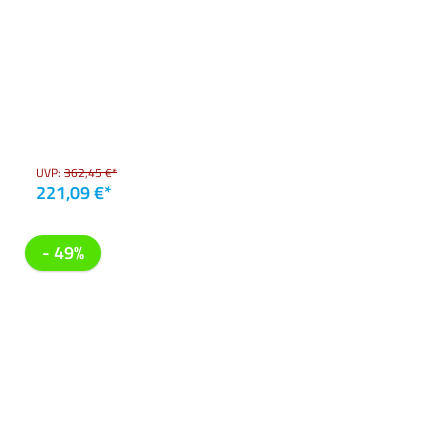
UVP:
362,45 €*
221,09 €*
- 49%