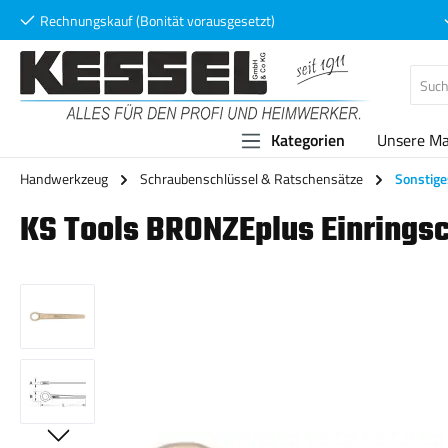
Rechnungskauf (Bonität vorausgesetzt)
 Hauptinhalt springen
Zur Suche springen
Zur Hauptnavigation springen
Kategorien
Unsere M
Handwerkzeug
Schraubenschlüssel & Ratschensätze
Sonstige
KS Tools BRONZEplus Einrings
Bildergalerie überspringen