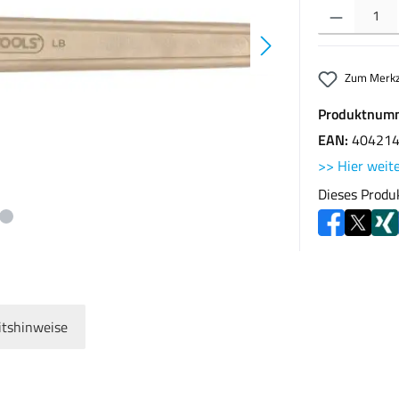
Produkt Anzahl: G
Zum Merkz
Produktnum
EAN:
40421
>> Hier weite
Dieses Produ
itshinweise