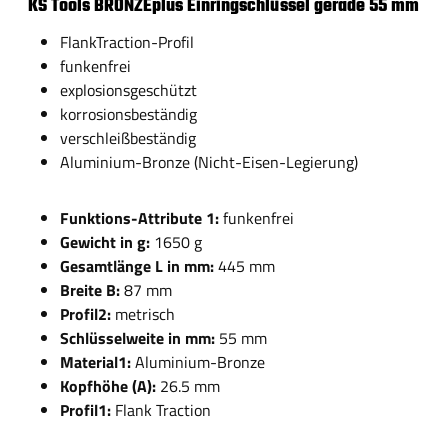
KS Tools BRONZEplus Einringschlüssel gerade 55 mm
FlankTraction-Profil
funkenfrei
explosionsgeschützt
korrosionsbeständig
verschleißbeständig
Aluminium-Bronze (Nicht-Eisen-Legierung)
Funktions-Attribute 1:
funkenfrei
Gewicht in g:
1650 g
Gesamtlänge L in mm:
445 mm
Breite B:
87 mm
Profil2:
metrisch
Schlüsselweite in mm:
55 mm
Material1:
Aluminium-Bronze
Kopfhöhe (A):
26.5 mm
Profil1:
Flank Traction