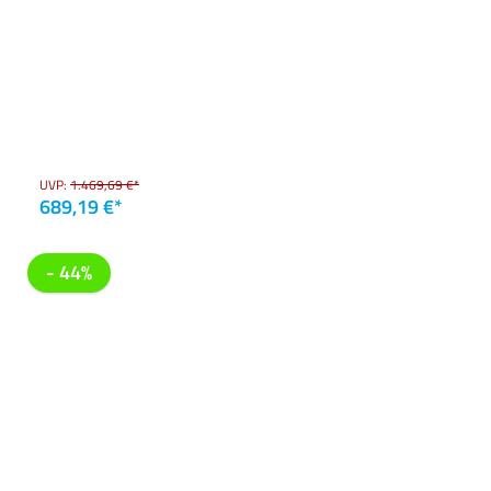
UVP:
1.469,69 €*
689,19 €*
- 44%