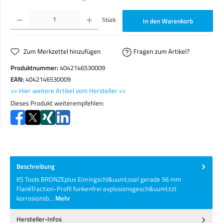
Produkt Anzahl: Gib den gewünschten Wert ein oder benutze die Schaltflächen um die Anzahl zu erhöhen o
Stück
In den Warenkorb
Zum Merkzettel hinzufügen
Fragen zum Artikel?
Produktnummer:
4042146530009
EAN:
4042146530009
>> Hier weitere Artikel vom Hersteller <<
Dieses Produkt weiterempfehlen:
Beschreibung
KS Tools BRONZEplus Einringschl&uuml;ssel gerade 56 mm
FlankTraction-Profil funkenfrei explosionsgesch&uuml;tzt
korrosionsb…
Mehr
Hersteller-Infos