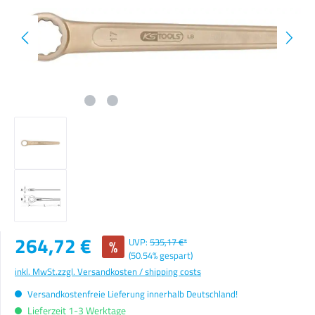
Verkaufspreis:
264,72 €
%
UVP:
535,17 €*
(50.54% gespart)
inkl. MwSt.
zzgl. Versandkosten / shipping costs
Versandkostenfreie Lieferung innerhalb Deutschland!
Lieferzeit 1-3 Werktage