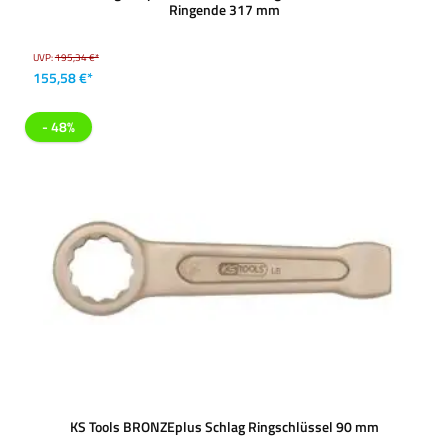
Ringende 317 mm
UVP:
195,34 €*
155,58 €*
- 48%
KS Tools BRONZEplus Schlag Ringschlüssel 90 mm