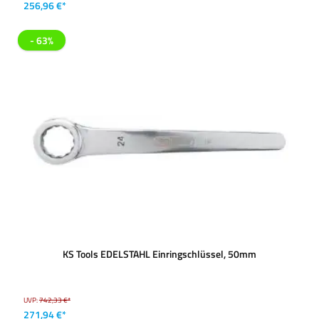
256,96 €*
- 63%
KS Tools EDELSTAHL Einringschlüssel, 50mm
UVP:
742,33 €*
271,94 €*