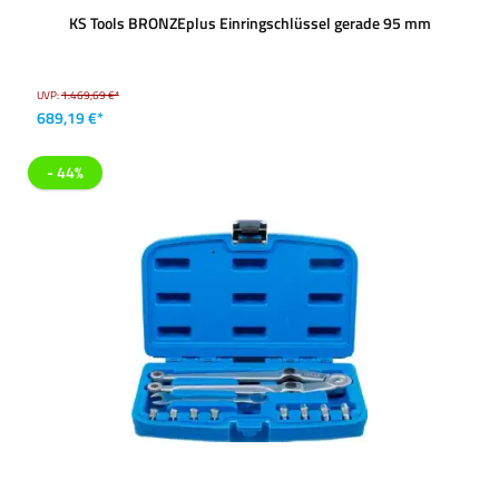
KS Tools BRONZEplus Einringschlüssel gerade 95 mm
UVP:
1.469,69 €*
689,19 €*
- 44%