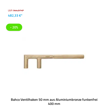
UVP:
944,97 €*
482,33 €*
- 20%
Bahco Ventilhaken 50 mm aus Aluminiumbronze funkenfrei
400 mm