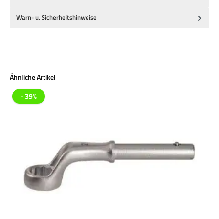
Warn- u. Sicherheitshinweise
Produktgalerie überspringen
Ähnliche Artikel
- 39%