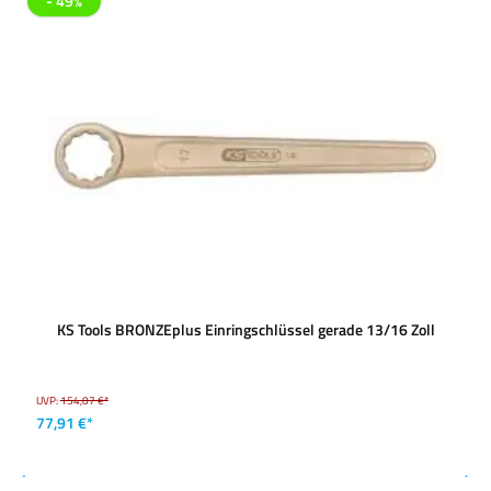
- 49%
KS Tools BRONZEplus Einringschlüssel gerade 13/16 Zoll
UVP:
154,07 €*
77,91 €*