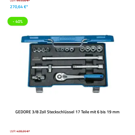
UVP:
443,68 €*
270,64 €*
- 40%
GEDORE 3/8 Zoll Steckschlüssel 17 Teile mit 6 bis 19 mm
UVP:
428,26 €*