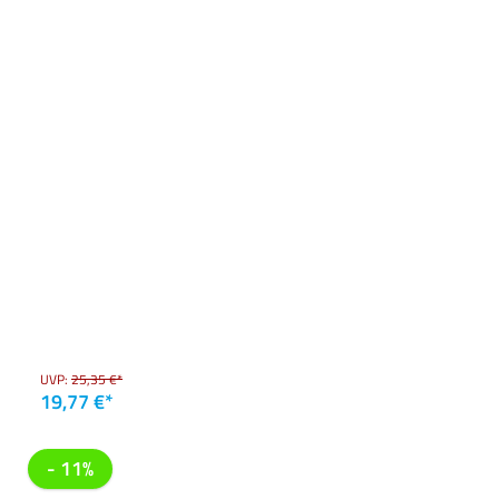
UVP:
25,35 €*
19,77 €*
- 11%