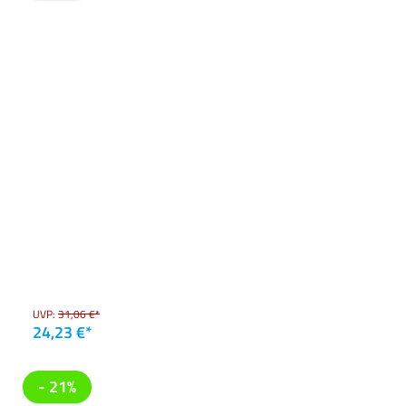
UVP:
31,06 €*
24,23 €*
- 21%