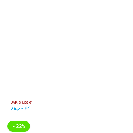
UVP:
31,06 €*
24,23 €*
- 22%