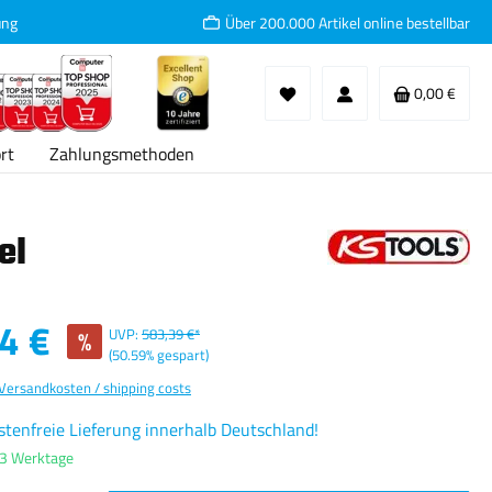
ung
Über 200.000 Artikel online bestellbar
Waren
0,00 €
rt
Zahlungsmethoden
el
:
4 €
%
UVP:
583,39 €*
(50.59% gespart)
 Versandkosten / shipping costs
tenfreie Lieferung innerhalb Deutschland!
-3 Werktage