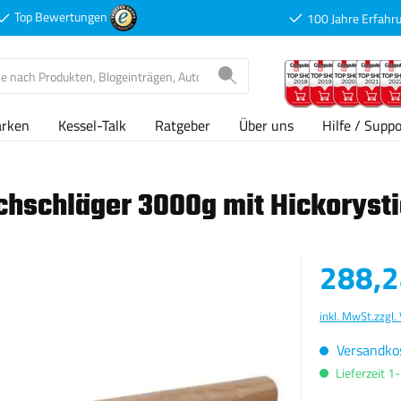
Top Bewertungen
100 Jahre Erfahr
arken
Kessel-Talk
Ratgeber
Über uns
Hilfe / Suppo
hschläger 3000g mit Hickorysti
Verkaufspreis
288,2
inkl. MwSt.
zzgl.
Versandkos
Lieferzeit 1