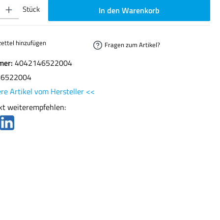
ib den gewünschten Wert ein oder benutze die Schaltflächen um die Anzahl zu erhöhen oder
Stück
In den Warenkorb
ettel hinzufügen
Fragen zum Artikel?
mer:
4042146522004
46522004
re Artikel vom Hersteller <<
kt weiterempfehlen: