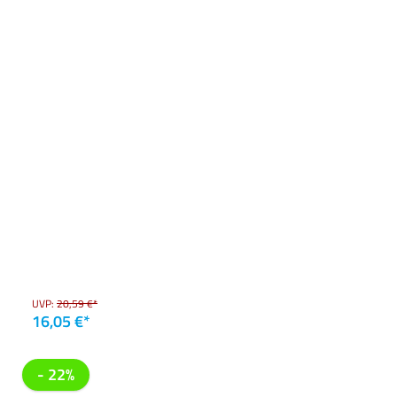
UVP:
20,59 €*
16,05 €*
- 22%