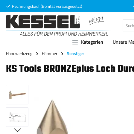
Rechnungskauf (Bonität vorausgesetzt)
 Hauptinhalt springen
Zur Suche springen
Zur Hauptnavigation springen
Kategorien
Unsere M
Handwerkzeug
Hämmer
Sonstiges
KS Tools BRONZEplus Loch Durc
Bildergalerie überspringen