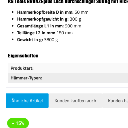
KS Tools BRONZEplus Loch Durchschläger 3000g mit Hick
Hammerkopfbreite D in mm:
50 mm
Hammerkopfgewicht in g:
300 g
Gesamtlänge L1 in mm:
900 mm
Teillänge L2 in mm:
180 mm
Gewicht in g:
3800 g
Eigenschaften
Produktart:
Hämmer-Typen:
Ähnliche Artikel
Kunden kauften auch
Kunden ha
Produktgalerie überspringen
- 15%