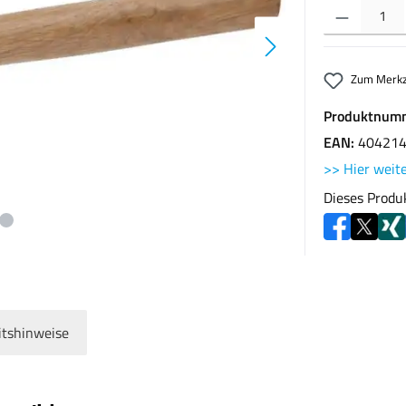
Produkt Anzahl: G
Zum Merkz
Produktnum
EAN:
40421
>> Hier weite
Dieses Produ
itshinweise