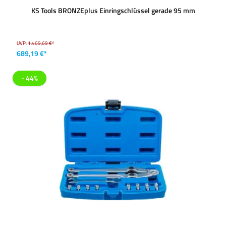
KS Tools BRONZEplus Einringschlüssel gerade 95 mm
UVP:
1.469,69 €*
689,19 €*
- 44%