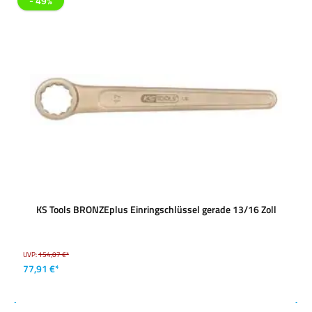
- 49%
KS Tools BRONZEplus Einringschlüssel gerade 13/16 Zoll
UVP:
154,07 €*
77,91 €*