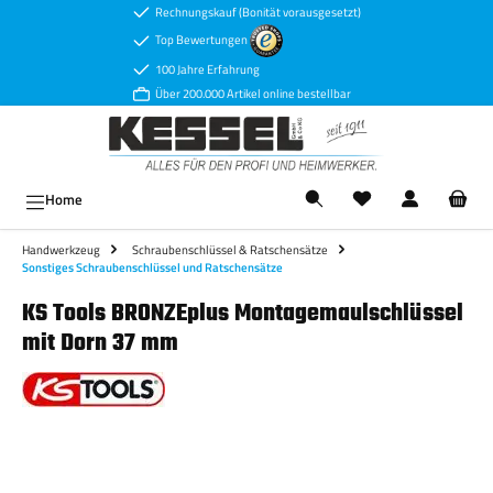
Rechnungskauf (Bonität vorausgesetzt)
Zum Hauptinhalt springen
Top Bewertungen
100 Jahre Erfahrung
Über 200.000 Artikel online bestellbar
Ware
Home
Handwerkzeug
Schraubenschlüssel & Ratschensätze
Sonstiges Schraubenschlüssel und Ratschensätze
KS Tools BRONZEplus Montagemaulschlüssel
mit Dorn 37 mm
Bildergalerie überspringen