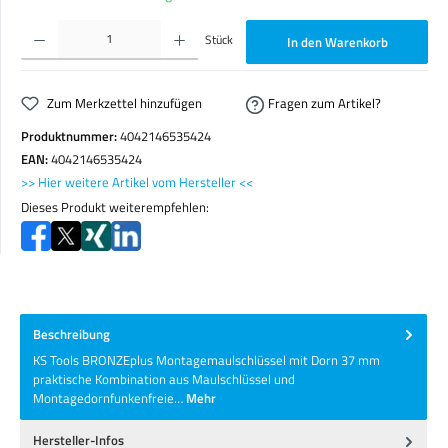
Produkt Anzahl: Gib den gewünschten Wert ein oder benutze die Schaltflächen um die Anzahl zu erhöhen o
Stück
In den Warenkorb
Zum Merkzettel hinzufügen
Fragen zum Artikel?
Produktnummer:
4042146535424
EAN:
4042146535424
>> Hier weitere Artikel vom Hersteller <<
Dieses Produkt weiterempfehlen:
Beschreibung
KS Tools BRONZEplus Montagemaulschlüssel mit Dorn 37 mm
praktische Kombination aus Maulschlüssel und
Montagedornfunkenfreie…
Mehr
Hersteller-Infos