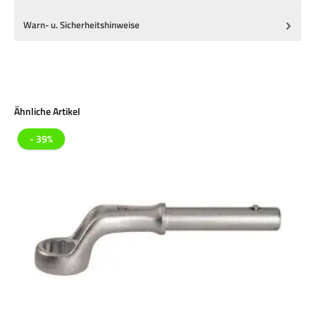
Warn- u. Sicherheitshinweise
Produktgalerie überspringen
Ähnliche Artikel
- 39%