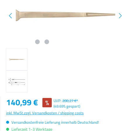
Verkaufspreis:
140,99 €
%
UVP:
280,27 €*
(49.69% gespart)
inkl. MwSt.
zzgl. Versandkosten / shipping costs
Versandkostenfreie Lieferung innerhalb Deutschland!
Lieferzeit 1-3 Werktage