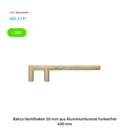
UVP:
944,97 €*
482,33 €*
- 20%
Bahco Ventilhaken 50 mm aus Aluminiumbronze funkenfrei
400 mm