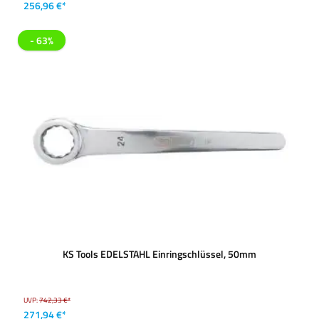
256,96 €*
- 63%
KS Tools EDELSTAHL Einringschlüssel, 50mm
UVP:
742,33 €*
271,94 €*