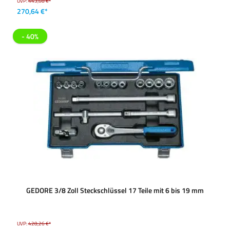
UVP:
443,68 €*
270,64 €*
- 40%
GEDORE 3/8 Zoll Steckschlüssel 17 Teile mit 6 bis 19 mm
UVP:
428,26 €*