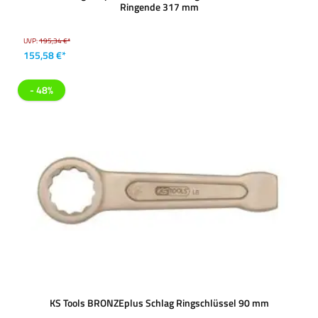
Ringende 317 mm
UVP:
195,34 €*
155,58 €*
- 48%
KS Tools BRONZEplus Schlag Ringschlüssel 90 mm