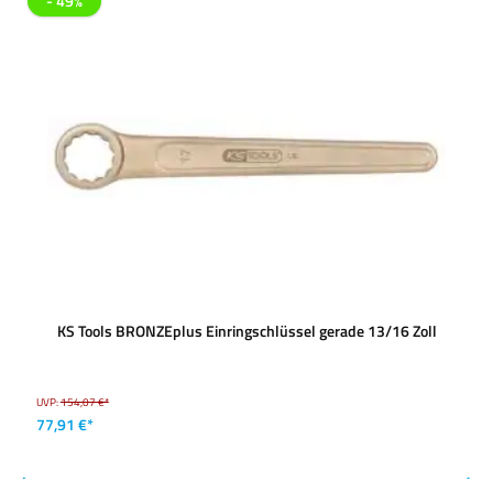
- 49%
KS Tools BRONZEplus Einringschlüssel gerade 13/16 Zoll
UVP:
154,07 €*
77,91 €*