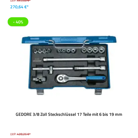
UVP:
443,68 €*
270,64 €*
- 40%
GEDORE 3/8 Zoll Steckschlüssel 17 Teile mit 6 bis 19 mm
UVP:
428,26 €*