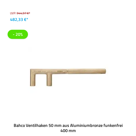
UVP:
944,97 €*
482,33 €*
- 20%
Bahco Ventilhaken 50 mm aus Aluminiumbronze funkenfrei
400 mm