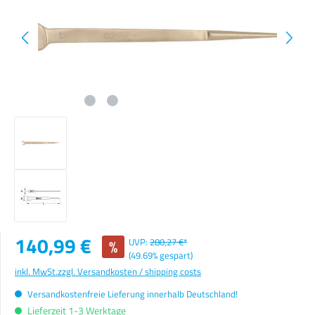
Verkaufspreis:
140,99 €
%
UVP:
280,27 €*
(49.69% gespart)
inkl. MwSt.
zzgl. Versandkosten / shipping costs
Versandkostenfreie Lieferung innerhalb Deutschland!
Lieferzeit 1-3 Werktage