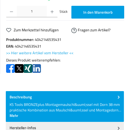
Produkt Anzahl: Gib den gewünschten Wert ein oder benutze die Schaltflächen um die Anzahl zu erhöhen o
Stück
In den Warenkorb
Zum Merkzettel hinzufügen
Fragen zum Artikel?
Produktnummer:
4042146535431
EAN:
4042146535431
>> Hier weitere Artikel vom Hersteller <<
Dieses Produkt weiterempfehlen:
Beschreibung
KS Tools BRONZEplus Montagemaulschl&uuml;ssel mit Dorn 38 mm
praktische Kombination aus Maulschl&uuml;ssel und Montagedorn…
Mehr
Hersteller-Infos