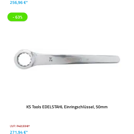
256,96 €*
- 63%
KS Tools EDELSTAHL Einringschlüssel, 50mm
UVP:
742,33 €*
271,94 €*