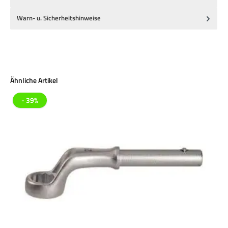
Warn- u. Sicherheitshinweise
Produktgalerie überspringen
Ähnliche Artikel
- 39%