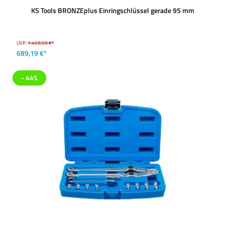
KS Tools BRONZEplus Einringschlüssel gerade 95 mm
UVP:
1.469,69 €*
689,19 €*
- 44%