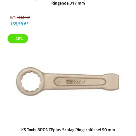
Ringende 317 mm
UVP:
195,34 €*
155,58 €*
- 48%
KS Tools BRONZEplus Schlag Ringschlüssel 90 mm