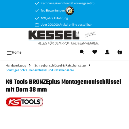
Rechnungskauf (Bonität vorausgesetzt)
Zum Hauptinhalt springen
Top Bewertungen
100 Jahre Erfahrung
Über 200.000 Artikel online bestellbar
Ware
Home
Handwerkzeug
Schraubenschlüssel & Ratschensätze
Sonstiges Schraubenschlüssel und Ratschensätze
KS Tools BRONZEplus Montagemaulschlüssel
mit Dorn 38 mm
Bildergalerie überspringen