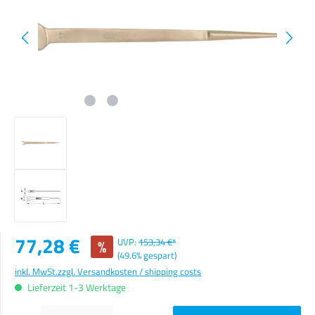
Verkaufspreis:
77,28 €
%
UVP:
153,34 €*
(49.6% gespart)
inkl. MwSt.
zzgl. Versandkosten / shipping costs
Lieferzeit 1-3 Werktage
Produkt Anzahl: Gib den gewünschten Wert ein oder benutze die Schaltflächen um die Anzahl zu erhöhen o