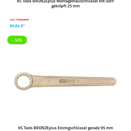
KS Tools BRONZEplus Montagemaulschlüssel mit Dorn
gekröpft 25 mm
UVP:
179,69 €*
90,64 €*
- 53%
KS Tools BRONZEplus Einringschlüssel gerade 95 mm