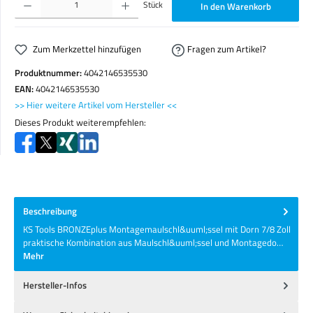
Stück
In den Warenkorb
Zum Merkzettel hinzufügen
Fragen zum Artikel?
Produktnummer:
4042146535530
EAN:
4042146535530
>> Hier weitere Artikel vom Hersteller <<
Dieses Produkt weiterempfehlen:
Beschreibung
KS Tools BRONZEplus Montagemaulschl&uuml;ssel mit Dorn 7/8 Zoll
praktische Kombination aus Maulschl&uuml;ssel und Montagedo…
Mehr
Hersteller-Infos