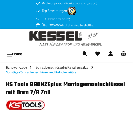
Rechnungskauf (Bonität vorausgesetzt)
Zum Hauptinhalt springen
Top Bewertungen
100 Jahre Erfahrung
Über 200.000 Artikel online bestellbar
Ware
Home
Handwerkzeug
Schraubenschlüssel & Ratschensätze
Sonstiges Schraubenschlüssel und Ratschensätze
KS Tools BRONZEplus Montagemaulschlüssel
mit Dorn 7/8 Zoll
Bildergalerie überspringen