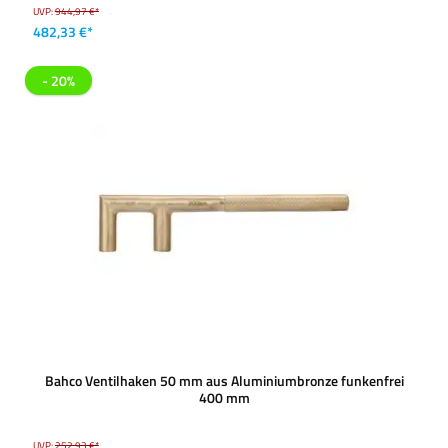
UVP:
944,97 €*
482,33 €*
- 20%
Bahco Ventilhaken 50 mm aus Aluminiumbronze funkenfrei
400 mm
UVP:
252,93 €*