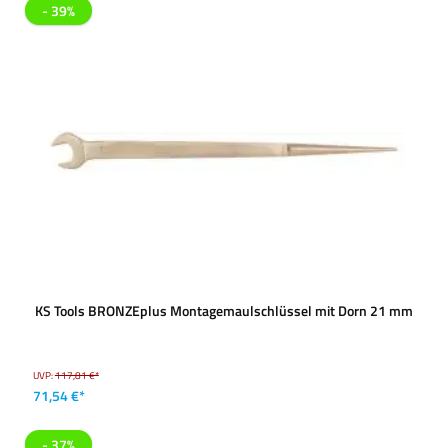
- 39%
KS Tools BRONZEplus Montagemaulschlüssel mit Dorn 21 mm
UVP:
117,81 €*
71,54 €*
- 37%