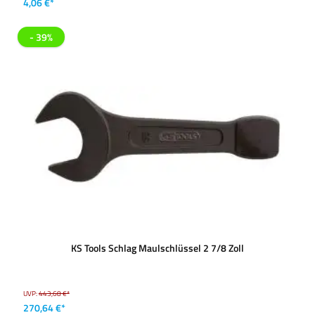
4,06 €*
- 39%
KS Tools Schlag Maulschlüssel 2 7/8 Zoll
UVP:
443,68 €*
270,64 €*