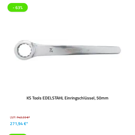
- 63%
KS Tools EDELSTAHL Einringschlüssel, 50mm
UVP:
742,33 €*
271,94 €*