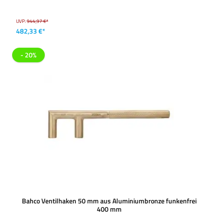
UVP:
944,97 €*
482,33 €*
- 20%
Bahco Ventilhaken 50 mm aus Aluminiumbronze funkenfrei
400 mm