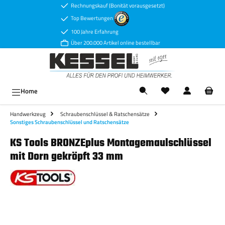
Rechnungskauf (Bonität vorausgesetzt)
Zum Hauptinhalt springen
Top Bewertungen
100 Jahre Erfahrung
Über 200.000 Artikel online bestellbar
Ware
Home
Handwerkzeug
Schraubenschlüssel & Ratschensätze
Sonstiges Schraubenschlüssel und Ratschensätze
KS Tools BRONZEplus Montagemaulschlüssel
mit Dorn gekröpft 33 mm
Bildergalerie überspringen