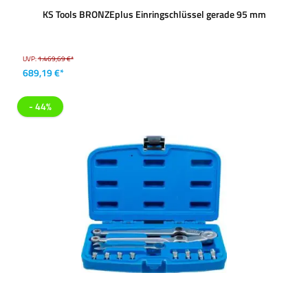
KS Tools BRONZEplus Einringschlüssel gerade 95 mm
UVP:
1.469,69 €*
689,19 €*
- 44%