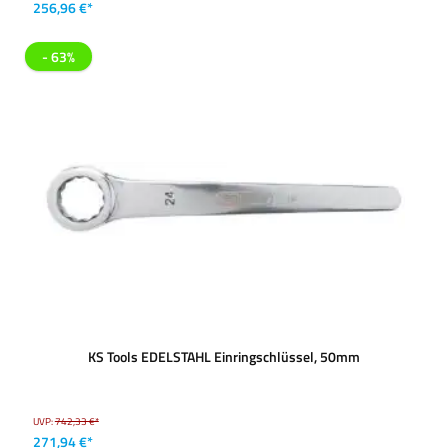
256,96 €*
- 63%
KS Tools EDELSTAHL Einringschlüssel, 50mm
UVP:
742,33 €*
271,94 €*