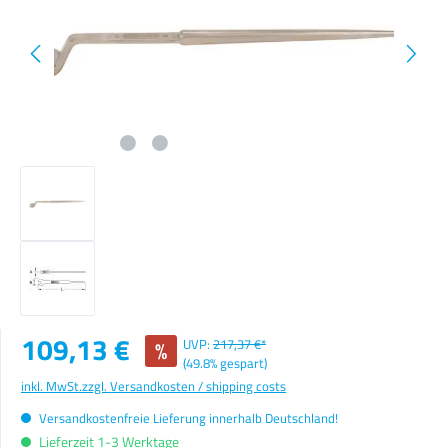
Verkaufspreis:
109,13 €
%
UVP:
217,37 €*
(49.8% gespart)
inkl. MwSt.
zzgl. Versandkosten / shipping costs
Versandkostenfreie Lieferung innerhalb Deutschland!
Lieferzeit 1-3 Werktage