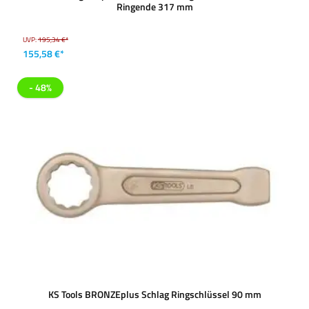
Ringende 317 mm
UVP:
195,34 €*
155,58 €*
- 48%
KS Tools BRONZEplus Schlag Ringschlüssel 90 mm