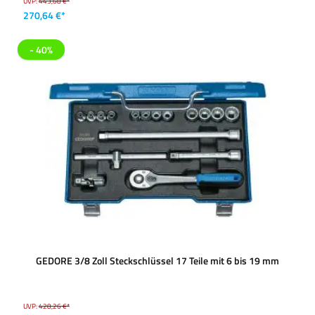
UVP:
443,68 €*
270,64 €*
- 40%
GEDORE 3/8 Zoll Steckschlüssel 17 Teile mit 6 bis 19 mm
UVP:
428,26 €*