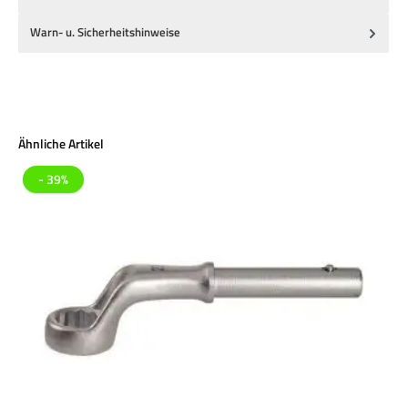
Warn- u. Sicherheitshinweise
Produktgalerie überspringen
Ähnliche Artikel
- 39%