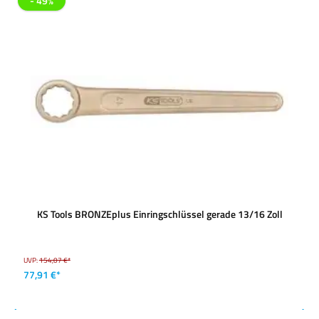
- 49%
KS Tools BRONZEplus Einringschlüssel gerade 13/16 Zoll
UVP:
154,07 €*
77,91 €*