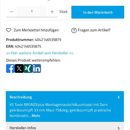
Produkt Anzahl: Gib den gewünschten Wert ein oder benutze die Schaltflächen um die Anzahl zu erhöhen o
Stück
In den Warenkorb
Zum Merkzettel hinzufügen
Fragen zum Artikel?
Produktnummer:
4042146535875
EAN:
4042146535875
>> Hier weitere Artikel vom Hersteller <<
Dieses Produkt weiterempfehlen:
Beschreibung
KS Tools BRONZEplus Montagemaulschl&uuml;ssel mit Dorn
gekr&ouml;pft 33 mm Maul 75&deg; gekr&ouml;pft praktische
Kombinatio…
Mehr
Hersteller-Infos