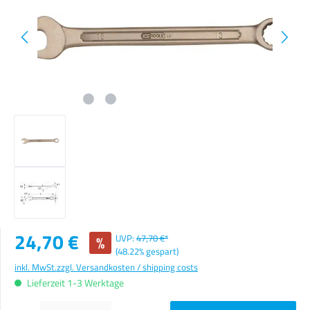
Verkaufspreis:
24,70 €
%
UVP:
47,70 €*
(48.22% gespart)
inkl. MwSt.
zzgl. Versandkosten / shipping costs
Lieferzeit 1-3 Werktage
Produkt Anzahl: Gib den gewünschten Wert ein oder benutze die Schaltflächen um die Anzahl zu erhöhen o