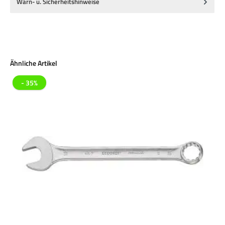
Warn- u. Sicherheitshinweise
Produktgalerie überspringen
Ähnliche Artikel
- 35%