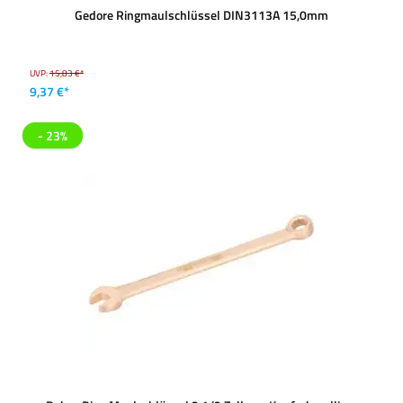
Gedore Ringmaulschlüssel DIN3113A 15,0mm
UVP:
15,83 €*
9,37 €*
- 23%