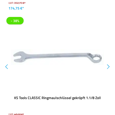
UVP:
352,75 €*
174,75 €*
- 38%
KS Tools CLASSIC Ringmaulschlüssel gekröpft 1.1/8 Zoll
UVP:
48,60 €*