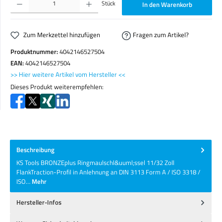
Stück
In den Warenkorb
Zum Merkzettel hinzufügen
Fragen zum Artikel?
Produktnummer:
4042146527504
EAN:
4042146527504
>> Hier weitere Artikel vom Hersteller <<
Dieses Produkt weiterempfehlen:
Beschreibung
KS Tools BRONZEplus Ringmaulschl&uuml;ssel 11/32 Zoll
FlankTraction-Profil in Anlehnung an DIN 3113 Form A / ISO 3318 /
ISO…
Mehr
Hersteller-Infos