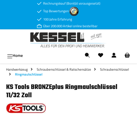
Rechnungskauf (Bonität vorausgesetzt)
Zum Hauptinhalt springen
Top Bewertungen
100 Jahre Erfahrung
Über 200.000 Artikel online bestellbar
Ware
Home
Handwerkzeug
Schraubenschlüssel & Ratschensätze
Schraubenschlüssel
Ringmaulschlüssel
KS Tools BRONZEplus Ringmaulschlüssel
11/32 Zoll
Bildergalerie überspringen