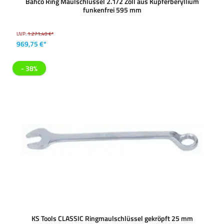
Bahco Ring Maulschlüssel 2.1/2 Zoll aus Kupferberyllium
funkenfrei 595 mm
UVP:
1.271,40 €*
969,75 €*
- 38%
KS Tools CLASSIC Ringmaulschlüssel gekröpft 25 mm