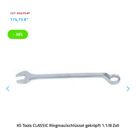
UVP:
352,75 €*
174,75 €*
- 38%
KS Tools CLASSIC Ringmaulschlüssel gekröpft 1.1/8 Zoll