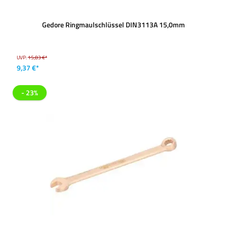
Gedore Ringmaulschlüssel DIN3113A 15,0mm
UVP:
15,83 €*
9,37 €*
- 23%