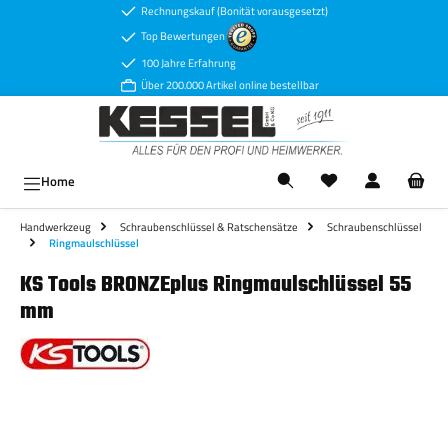
Rechnungskauf (Bonität vorausgesetzt)
Zum Hauptinhalt springen
Top Bewertungen
100 Jahre Erfahrung
Über 200.000 Artikel online bestellbar
Ware
Home
Handwerkzeug
Schraubenschlüssel & Ratschensätze
Schraubenschlüssel
Ringmaulschlüssel
KS Tools BRONZEplus Ringmaulschlüssel 55
mm
Bildergalerie überspringen