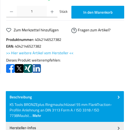
Produkt Anzahl: Gib den gewünschten Wert ein oder benutze die Schaltflächen um die Anzahl zu erhöhen o
Stück
In den Warenkorb
Zum Merkzettel hinzufügen
Fragen zum Artikel?
Produktnummer:
4042146527382
EAN:
4042146527382
>> Hier weitere Artikel vom Hersteller <<
Dieses Produkt weiterempfehlen:
Beschreibung
KS Tools BRONZEplus Ringmaulschlüssel 55 mm FlankTraction-
Profilin Anlehnung an DIN 3113 Form A / ISO 3318 / ISO
7738Maulst…
Mehr
Hersteller-Infos