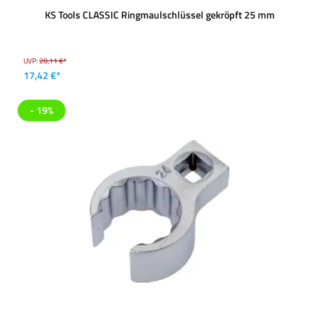
KS Tools CLASSIC Ringmaulschlüssel gekröpft 25 mm
UVP:
28,11 €*
17,42 €*
- 19%