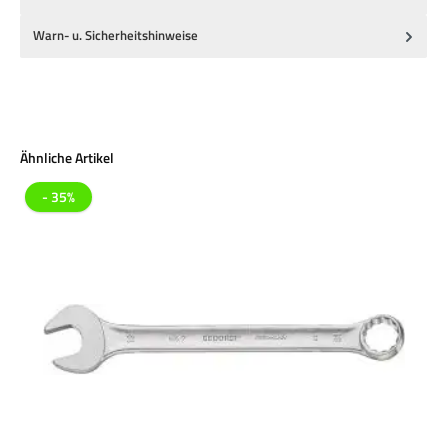
Warn- u. Sicherheitshinweise
Produktgalerie überspringen
Ähnliche Artikel
- 35%