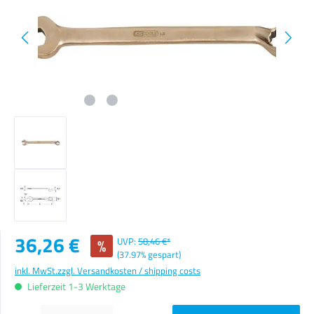
Verkaufspreis:
36,26 €
%
UVP:
58,46 €*
(37.97% gespart)
inkl. MwSt.
zzgl. Versandkosten / shipping costs
Lieferzeit 1-3 Werktage
Produkt Anzahl: Gib den gewünschten Wert ein oder benutze die Schaltflächen um die Anzahl zu erhöhen o