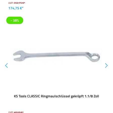
UVP:
352,75 €*
174,75 €*
- 38%
KS Tools CLASSIC Ringmaulschlüssel gekröpft 1.1/8 Zoll
UVP:
48,60 €*