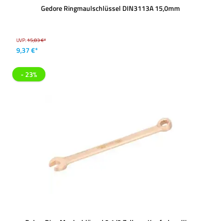
Gedore Ringmaulschlüssel DIN3113A 15,0mm
UVP:
15,83 €*
9,37 €*
- 23%