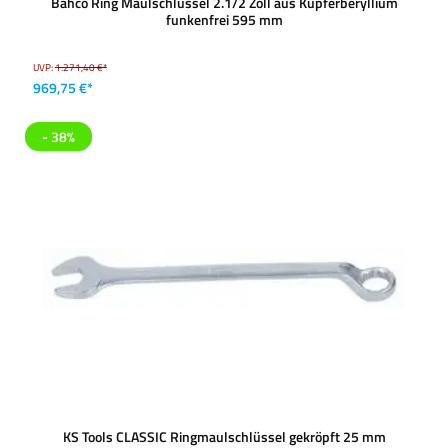
Bahco Ring Maulschlüssel 2.1/2 Zoll aus Kupferberyllium
funkenfrei 595 mm
UVP:
1.271,40 €*
969,75 €*
- 38%
KS Tools CLASSIC Ringmaulschlüssel gekröpft 25 mm