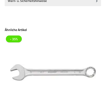
Warn- u. Sicherheitshinweise
Produktgalerie überspringen
Ähnliche Artikel
- 35%