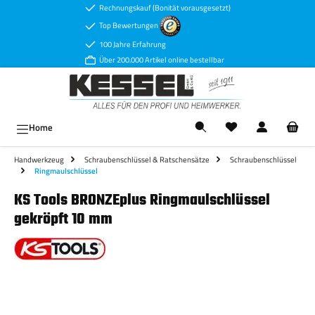
Rechnungskauf (Bonität vorausgesetzt)
Zum Hauptinhalt springen
Top Bewertungen
100 Jahre Erfahrung
Über 200.000 Artikel online bestellbar
Ware
Home
Handwerkzeug
Schraubenschlüssel & Ratschensätze
Schraubenschlüssel
Ringmaulschlüssel
KS Tools BRONZEplus Ringmaulschlüssel
gekröpft 10 mm
Bildergalerie überspringen