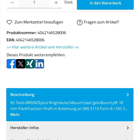
Stück
In den Warenkorb
Zum Merkzettel hinzufügen
Fragen zum Artikel?
Produktnummer:
4042146528006
EAN:
4042146528006
>> Hier weitere Artikel vom Hersteller <<
Dieses Produkt weiterempfehlen:
Beschreibung
KS Tools BRONZEplus Ringmaulschl&uuml;ssel gekr&ouml;pft 10
mm FlankTraction-Profil in Anlehnung an DIN 3113 Form B / ISO 3…
Mehr
Hersteller-Infos