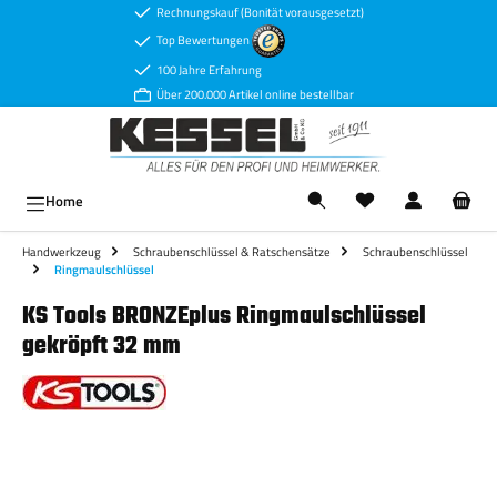
Rechnungskauf (Bonität vorausgesetzt)
Zum Hauptinhalt springen
Top Bewertungen
100 Jahre Erfahrung
Über 200.000 Artikel online bestellbar
Ware
Home
Handwerkzeug
Schraubenschlüssel & Ratschensätze
Schraubenschlüssel
Ringmaulschlüssel
KS Tools BRONZEplus Ringmaulschlüssel
gekröpft 32 mm
Bildergalerie überspringen