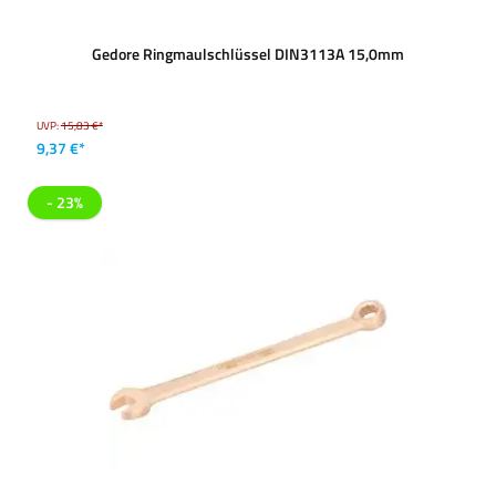
Gedore Ringmaulschlüssel DIN3113A 15,0mm
UVP:
15,83 €*
9,37 €*
- 23%