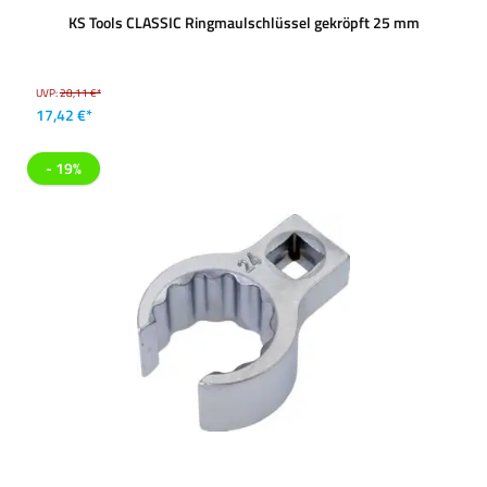
KS Tools CLASSIC Ringmaulschlüssel gekröpft 25 mm
UVP:
28,11 €*
17,42 €*
- 19%