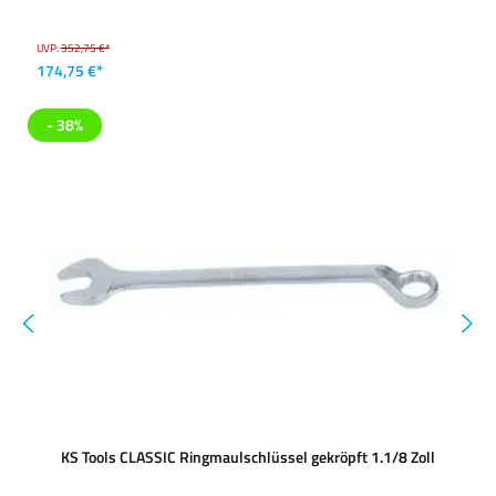
UVP:
352,75 €*
174,75 €*
- 38%
KS Tools CLASSIC Ringmaulschlüssel gekröpft 1.1/8 Zoll