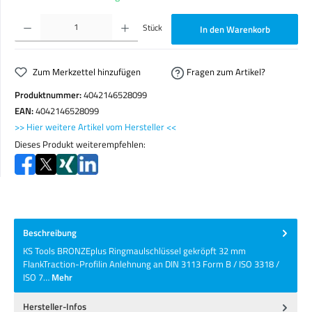
Produkt Anzahl: Gib den gewünschten Wert ein oder benutze die Schaltflächen um die Anzahl zu erhöhen o
Stück
In den Warenkorb
Zum Merkzettel hinzufügen
Fragen zum Artikel?
Produktnummer:
4042146528099
EAN:
4042146528099
>> Hier weitere Artikel vom Hersteller <<
Dieses Produkt weiterempfehlen:
Beschreibung
KS Tools BRONZEplus Ringmaulschlüssel gekröpft 32 mm
FlankTraction-Profilin Anlehnung an DIN 3113 Form B / ISO 3318 /
ISO 7…
Mehr
Hersteller-Infos