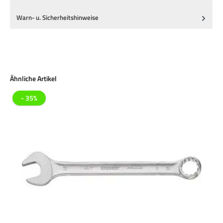
Warn- u. Sicherheitshinweise
Produktgalerie überspringen
Ähnliche Artikel
- 35%