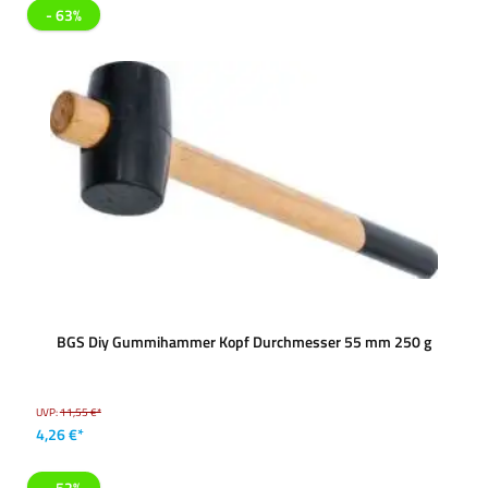
- 63%
BGS Diy Gummihammer Kopf Durchmesser 55 mm 250 g
UVP:
11,55 €*
4,26 €*
- 52%