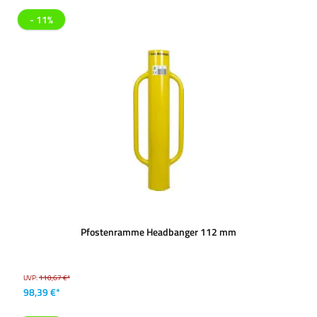
- 11%
Pfostenramme Headbanger 112 mm
UVP:
110,67 €*
98,39 €*