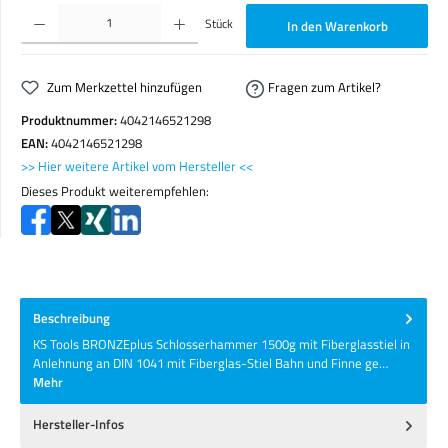
Produkt Anzahl: Gib den gewünschten Wert ein oder benutze die Schaltflächen um die Anzahl zu erhöhen o
Stück
In den Warenkorb
Zum Merkzettel hinzufügen
Fragen zum Artikel?
Produktnummer:
4042146521298
EAN:
4042146521298
>> Hier weitere Artikel vom Hersteller <<
Dieses Produkt weiterempfehlen:
Beschreibung
KS Tools BRONZEplus Schlosserhammer 1500g mit Fiberglasstiel in
Anlehnung an DIN 1041 mit Fiberglas-Stiel Bahn und Finne ge…
Mehr
Hersteller-Infos