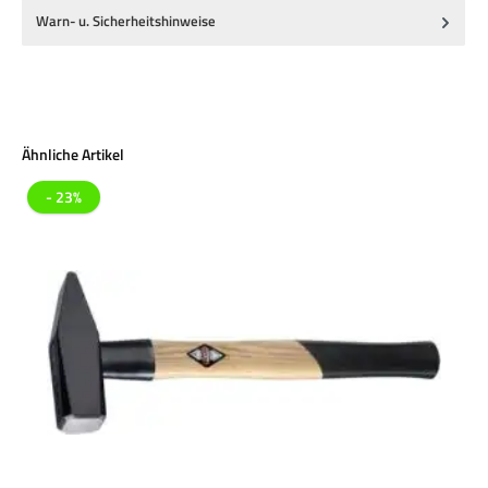
Warn- u. Sicherheitshinweise
Produktgalerie überspringen
Ähnliche Artikel
- 23%