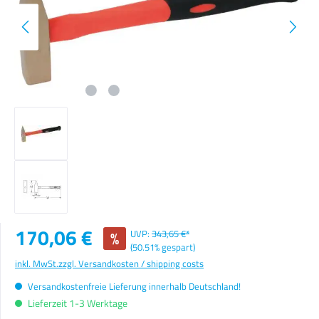
Verkaufspreis:
170,06 €
%
UVP:
343,65 €*
(50.51% gespart)
inkl. MwSt.
zzgl. Versandkosten / shipping costs
Versandkostenfreie Lieferung innerhalb Deutschland!
Lieferzeit 1-3 Werktage