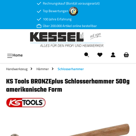
Rechnungskauf (Bonität vorausgesetzt)
Zum Hauptinhalt springen
Top Bewertungen
100 Jahre Erfahrung
Über 200.000 Artikel online bestellbar
Ware
Home
Handwerkzeug
Hämmer
Schlosserhammer
KS Tools BRONZEplus Schlosserhammer 500g
amerikanische Form
Bildergalerie überspringen