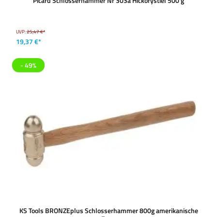
Picard Schlosserhammer Nr 303a Hickorystiel 500 g
UVP:
25,47 €*
19,37 €*
- 49%
KS Tools BRONZEplus Schlosserhammer 800g amerikanische