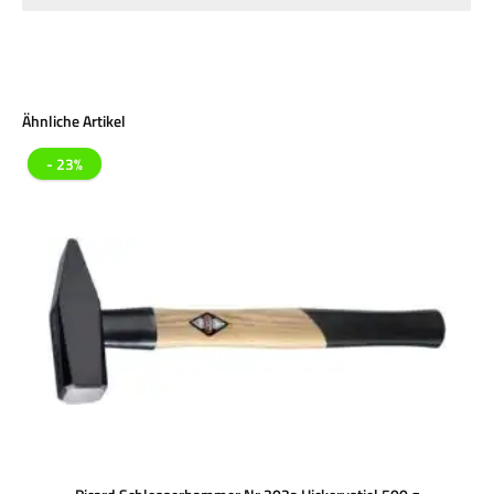
Produktgalerie überspringen
Ähnliche Artikel
- 23%