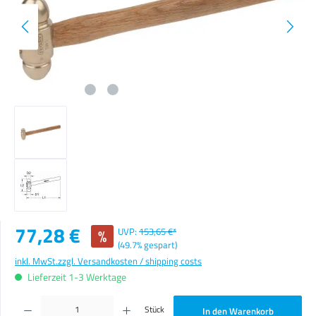
Verkaufspreis:
77,28 €
%
UVP:
153,65 €*
(49.7% gespart)
inkl. MwSt.
zzgl. Versandkosten / shipping costs
Lieferzeit 1-3 Werktage
Produkt Anzahl: Gib den gewünschten Wert ein oder benutze die Schaltflächen um die Anzahl zu erhöhen o
Stück
In den Warenkorb