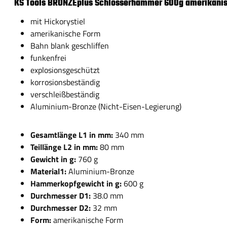
KS Tools BRONZEplus Schlosserhammer 600g amerikani
mit Hickorystiel
amerikanische Form
Bahn blank geschliffen
funkenfrei
explosionsgeschützt
korrosionsbeständig
verschleißbeständig
Aluminium-Bronze (Nicht-Eisen-Legierung)
Gesamtlänge L1 in mm:
340 mm
Teillänge L2 in mm:
80 mm
Gewicht in g:
760 g
Material1:
Aluminium-Bronze
Hammerkopfgewicht in g:
600 g
Durchmesser D1:
38.0 mm
Durchmesser D2:
32 mm
Form:
amerikanische Form