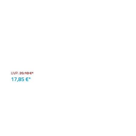
UVP:
26,18 €*
17,85 €*