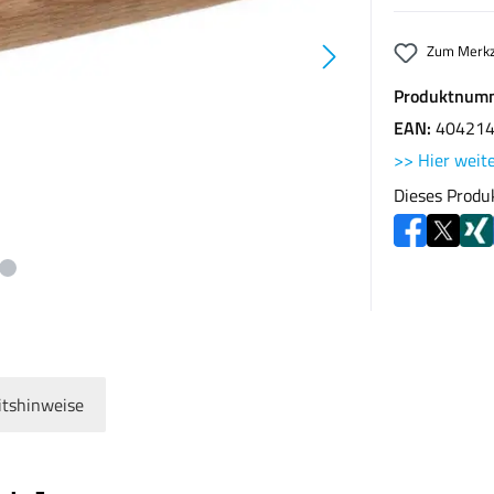
Zum Merkz
Produktnum
EAN:
40421
>> Hier weite
Dieses Produ
itshinweise