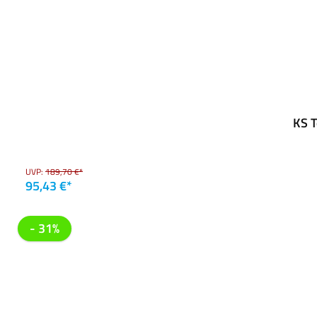
KS 
UVP:
189,70 €*
95,43 €*
- 31%