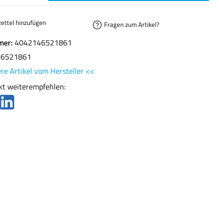
ettel hinzufügen
Fragen zum Artikel?
mer:
4042146521861
46521861
re Artikel vom Hersteller <<
kt weiterempfehlen: