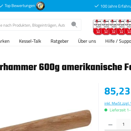
Top Bewertungen
100 Jahre Erfahr
arken
Kessel-Talk
Ratgeber
Über uns
Hilfe / Suppo
erhammer 600g amerikanische 
Verkaufspreis
85,23
inkl. MwSt.
zzgl.
Lieferzeit 1
Produkt Anzahl: G