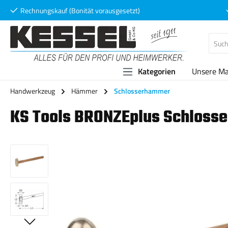
Rechnungskauf (Bonität vorausgesetzt)
 Hauptinhalt springen
Zur Suche springen
Zur Hauptnavigation springen
Kategorien
Unsere M
Handwerkzeug
Hämmer
Schlosserhammer
KS Tools BRONZEplus Schloss
Bildergalerie überspringen