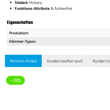
Stielart:
Hickory
Funktions-Attribute 1:
funkenfrei
Eigenschaften
Produktart:
Hämmer-Typen:
Ähnliche Artikel
Kunden kauften auch
Kunden ha
Produktgalerie überspringen
- 23%