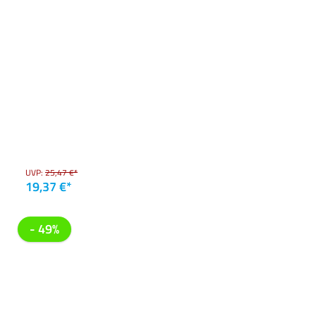
UVP:
25,47 €*
19,37 €*
- 49%