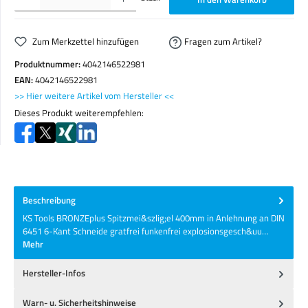
Zum Merkzettel hinzufügen
Fragen zum Artikel?
Produktnummer:
4042146522981
EAN:
4042146522981
>> Hier weitere Artikel vom Hersteller <<
Dieses Produkt weiterempfehlen:
Beschreibung
KS Tools BRONZEplus Spitzmei&szlig;el 400mm in Anlehnung an DIN
6451 6-Kant Schneide gratfrei funkenfrei explosionsgesch&uu…
Mehr
Hersteller-Infos
Warn- u. Sicherheitshinweise