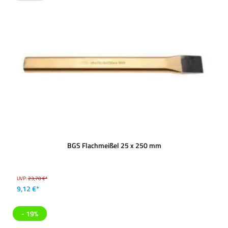
BGS Flachmeißel 25 x 250 mm
UVP:
23,70 €*
9,12 €*
- 19%