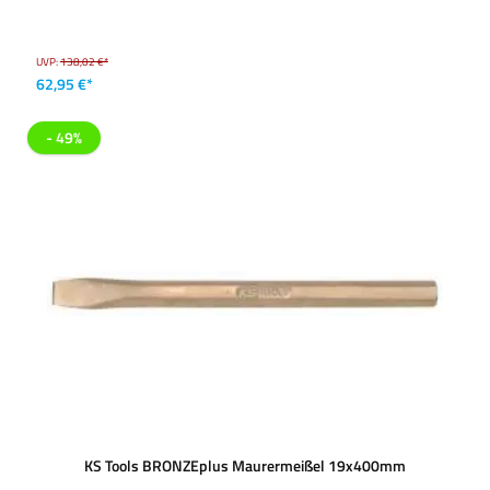
UVP:
138,02 €*
62,95 €*
- 49%
KS Tools BRONZEplus Maurermeißel 19x400mm