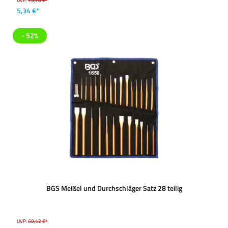
UVP:
13,70 €*
5,34 €*
- 52%
BGS Meißel und Durchschläger Satz 28 teilig
UVP:
60,42 €*