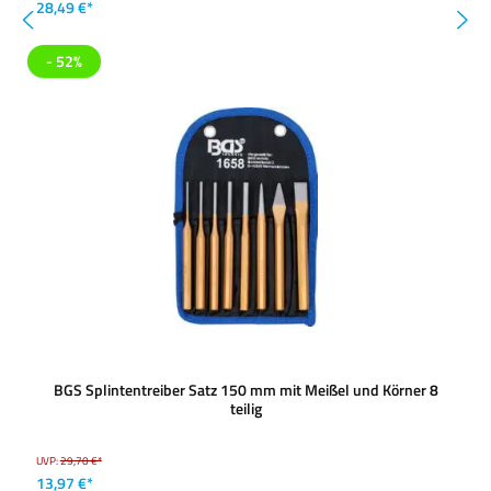
28,49 €*
- 52%
BGS Splintentreiber Satz 150 mm mit Meißel und Körner 8
teilig
UVP:
29,70 €*
13,97 €*