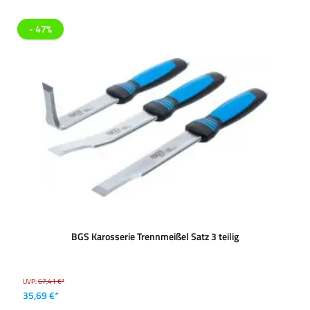
- 47%
BGS Karosserie Trennmeißel Satz 3 teilig
UVP:
67,41 €*
35,69 €*