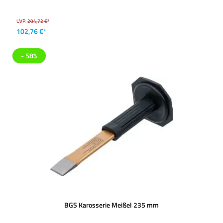
UVP:
204,72 €*
102,76 €*
- 58%
BGS Karosserie Meißel 235 mm