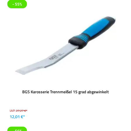
- 55%
BGS Karosserie Trennmeißel 15 grad abgewinkelt
UVP:
27,27 €*
12,01 €*
- 56%