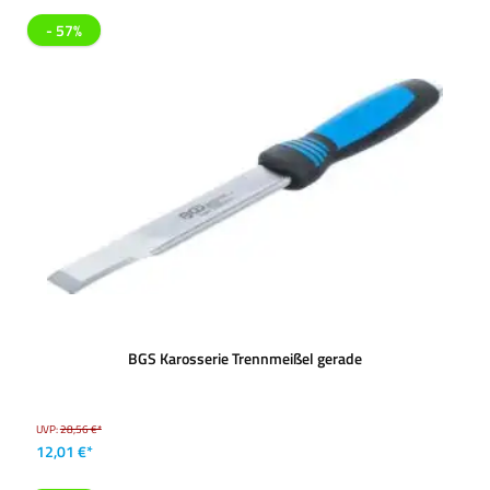
- 57%
BGS Karosserie Trennmeißel gerade
UVP:
28,56 €*
12,01 €*