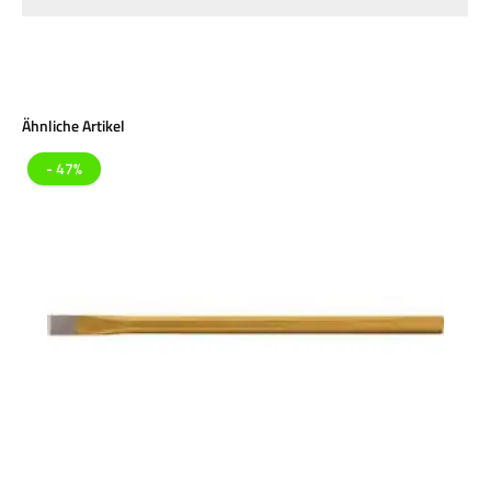
Produktgalerie überspringen
Ähnliche Artikel
- 47%