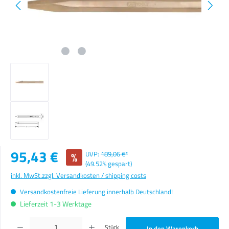
Verkaufspreis:
95,43 €
%
UVP:
189,06 €*
(49.52% gespart)
inkl. MwSt.
zzgl. Versandkosten / shipping costs
Versandkostenfreie Lieferung innerhalb Deutschland!
Lieferzeit 1-3 Werktage
Produkt Anzahl: Gib den gewünschten Wert ein oder benutze die Schaltflächen um die Anzahl zu erhöhen o
Stück
In den Warenkorb