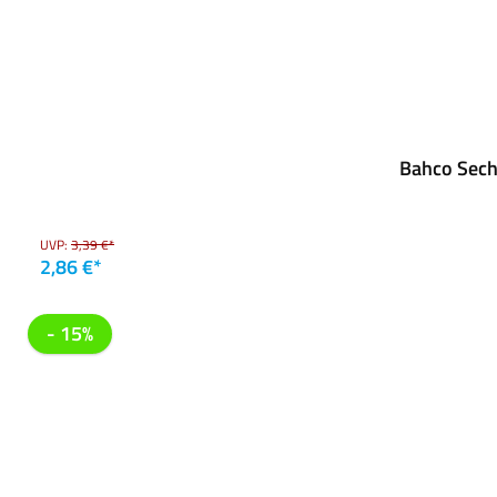
Bahco Sech
UVP:
3,39 €*
2,86 €*
- 15%