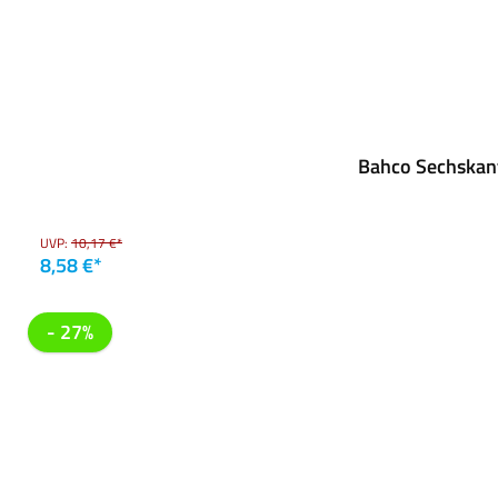
Bahco Sechskant
UVP:
10,17 €*
8,58 €*
- 27%