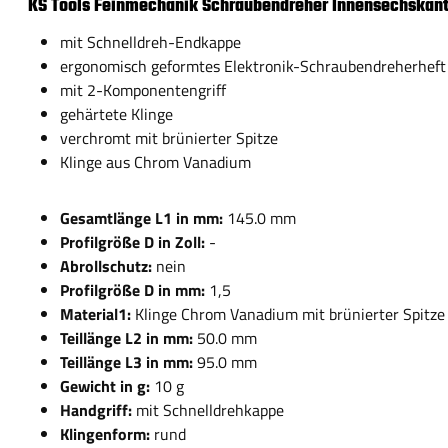
KS Tools Feinmechanik Schraubendreher Innensechskan
mit Schnelldreh-Endkappe
ergonomisch geformtes Elektronik-Schraubendreherheft
mit 2-Komponentengriff
gehärtete Klinge
verchromt mit brünierter Spitze
Klinge aus Chrom Vanadium
Gesamtlänge L1 in mm:
145.0 mm
Profilgröße D in Zoll:
-
Abrollschutz:
nein
Profilgröße D in mm:
1,5
Material1:
Klinge Chrom Vanadium mit brünierter Spitze
Teillänge L2 in mm:
50.0 mm
Teillänge L3 in mm:
95.0 mm
Gewicht in g:
10 g
Handgriff:
mit Schnelldrehkappe
Klingenform:
rund