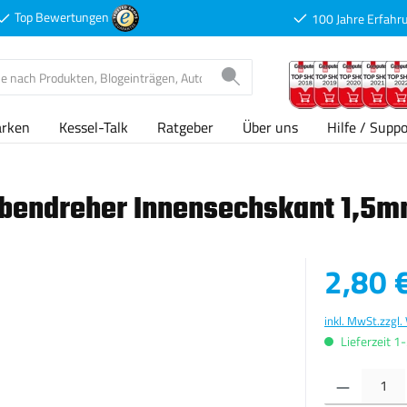
Top Bewertungen
100 Jahre Erfahr
arken
Kessel-Talk
Ratgeber
Über uns
Hilfe / Suppo
ubendreher Innensechskant 1,5
Verkaufspreis
2,80 
inkl. MwSt.
zzgl.
Lieferzeit 1
Produkt Anzahl: G