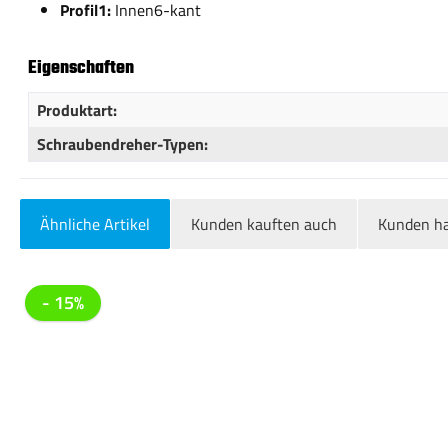
Profil1:
Innen6-kant
Eigenschaften
Produktart:
Schraubendreher-Typen:
Ähnliche Artikel
Kunden kauften auch
Kunden ha
Produktgalerie überspringen
- 15%