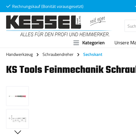
Rechnungskauf (Bonität vorausgesetzt)
 Hauptinhalt springen
Zur Suche springen
Zur Hauptnavigation springen
Kategorien
Unsere M
Handwerkzeug
Schraubendreher
Sechskant
KS Tools Feinmechanik Schra
Bildergalerie überspringen