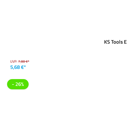
KS Tools 
UVP:
7,88 €*
5,68 €*
- 26%