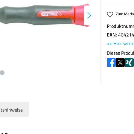
Zum Merkz
Produktnum
EAN:
40421
>> Hier weite
Dieses Produ
itshinweise