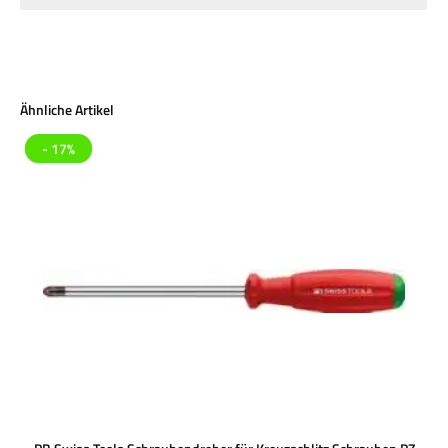
Produktgalerie überspringen
Ähnliche Artikel
- 17%