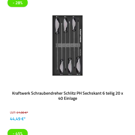
- 28%
Kraftwerk Schraubendreher Schlitz PH Sechskant 6 teilig 20 x
40 Einlage
UVP:
61,88 €*
44,49 €*
- 45%