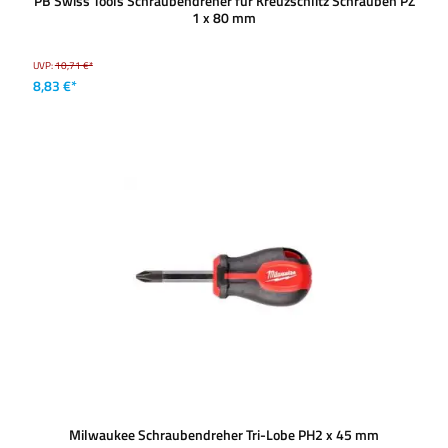
PB Swiss Tools Schraubendreher für Kreuzschlitz Schrauben PZ
1 x 80 mm
UVP:
10,71 €*
8,83 €*
Milwaukee Schraubendreher Tri-Lobe PH2 x 45 mm