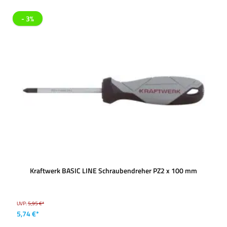
- 3%
Kraftwerk BASIC LINE Schraubendreher PZ2 x 100 mm
UVP:
5,95 €*
5,74 €*