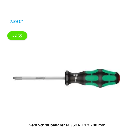
7,39 €*
- 45%
Wera Schraubendreher 350 PH 1 x 200 mm