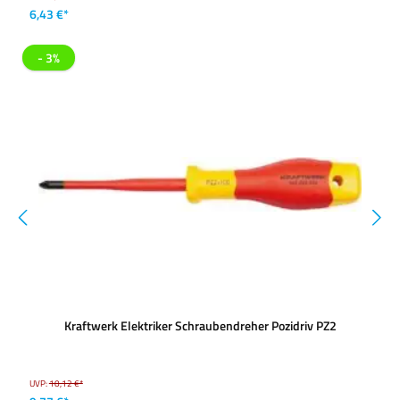
6,43 €*
- 3%
Kraftwerk Elektriker Schraubendreher Pozidriv PZ2
UVP:
10,12 €*