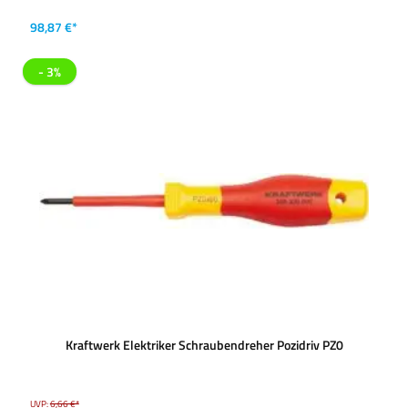
98,87 €*
- 3%
Kraftwerk Elektriker Schraubendreher Pozidriv PZ0
UVP:
6,66 €*