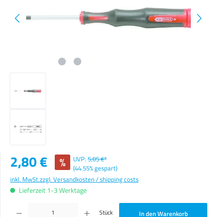
Verkaufspreis:
2,80 €
%
UVP:
5,05 €*
(44.55% gespart)
inkl. MwSt.
zzgl. Versandkosten / shipping costs
Lieferzeit 1-3 Werktage
Produkt Anzahl: Gib den gewünschten Wert ein oder benutze die Schaltflächen um die Anzahl zu erhöhen o
Stück
In den Warenkorb