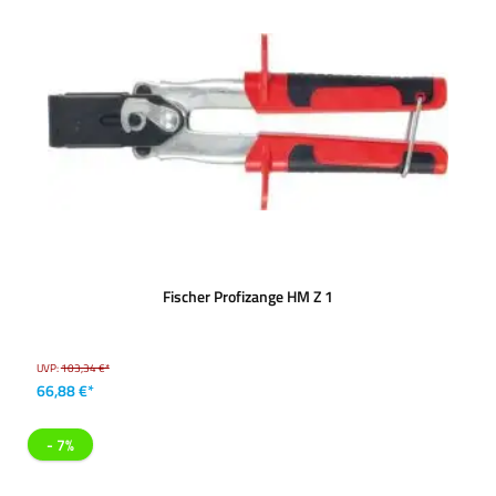
Fischer Profizange HM Z 1
UVP:
103,34 €*
66,88 €*
- 7%