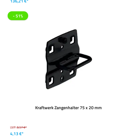
136,21 €*
- 51%
Kraftwerk Zangenhalter 75 x 20 mm
UVP:
8,57 €*
4,13 €*