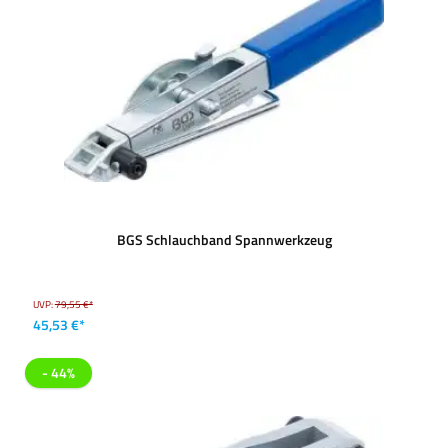
BGS Schlauchband Spannwerkzeug
UVP:
79,55 €*
45,53 €*
- 44%