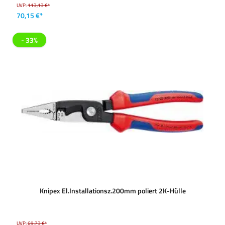
UVP:
113,13 €*
70,15 €*
- 33%
Knipex El.Installationsz.200mm poliert 2K-Hülle
UVP:
69,73 €*