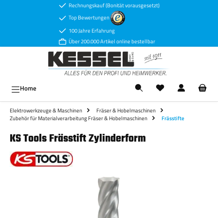
Rechnungskauf (Bonität vorausgesetzt)
Zum Hauptinhalt springen
Top Bewertungen
100 Jahre Erfahrung
Über 200.000 Artikel online bestellbar
Ware
Home
Elektrowerkzeuge & Maschinen
Fräser & Hobelmaschinen
Zubehör für Materialverarbeitung Fräser & Hobelmaschinen
Frässtifte
KS Tools Frässtift Zylinderform
Bildergalerie überspringen