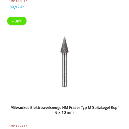
UVP:
49,86 €*
30,92 €*
- 38%
Milwaukee Elektrowerkzeuge HM Fräser Typ M Spitzkegel Kopf
6 x 10 mm
UVP:
47,24 €*