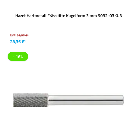
Hazet Hartmetall Frässtifte Kugelform 3 mm 9032-03KU3
UVP:
32,07 €*
28,36 €*
- 16%