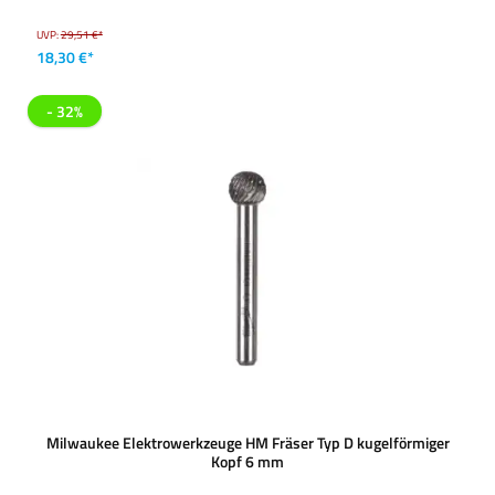
UVP:
29,51 €*
18,30 €*
- 32%
Milwaukee Elektrowerkzeuge HM Fräser Typ D kugelförmiger
Kopf 6 mm