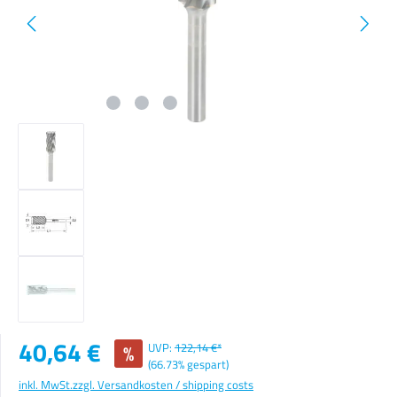
Verkaufspreis:
40,64 €
%
UVP:
122,14 €*
(66.73% gespart)
inkl. MwSt.
zzgl. Versandkosten / shipping costs