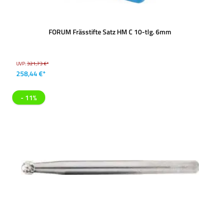
FORUM Frässtifte Satz HM C 10-tlg. 6mm
UVP:
321,73 €*
258,44 €*
- 11%