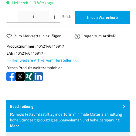
Lieferzeit 1-3 Werktage
Produkt Anzahl: Gib den gewünschten Wert ein oder benutze die Schaltflächen um die Anzahl zu erhöhen o
Stück
In den Warenkorb
Zum Merkzettel hinzufügen
Fragen zum Artikel?
Produktnummer:
4042146415917
EAN:
4042146415917
>> Hier weitere Artikel vom Hersteller <<
Dieses Produkt weiterempfehlen:
Beschreibung
KS Tools Fr&auml;sstift Zylinderform minimale Materialanhaftung
hohe Standzeit gro&szlig;es Spanvolumen und hohe Zerspanung…
Mehr