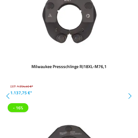
Milwaukee Pressschlinge RJ18XL-M76,1
UVP:
1.354,46 €*
1.137,75 €*
- 16%