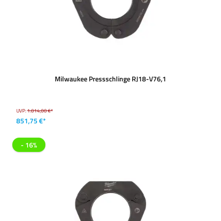
Milwaukee Pressschlinge RJ18-V76,1
UVP:
1.014,00 €*
851,75 €*
- 16%