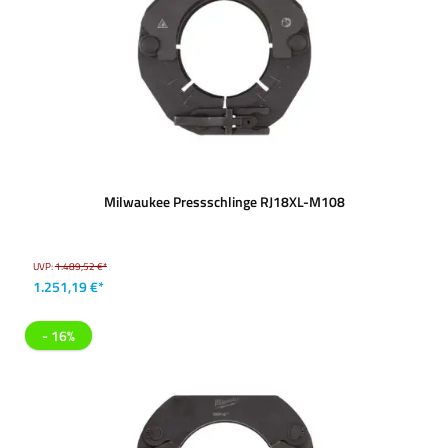
Milwaukee Pressschlinge RJ18XL-M108
UVP:
1.489,52 €*
1.251,19 €*
- 16%