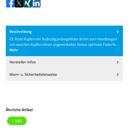
Beschreibung
KS Tools Kupferrohr Au&szlig;enbiegefeder 8 mm zum Handbiegen
von weichen Kupferrohren angewinkelter Konus optimale Federfo…
Mehr
Hersteller-Infos
Warn- u. Sicherheitshinweise
Produktgalerie überspringen
Ähnliche Artikel
- 13%