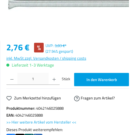
Verkaufspreis:
2,76 €
%
UVP:
3,83 €*
(27.94% gespart)
inkl. MwSt.
zzgl. Versandkosten / shipping costs
Lieferzeit 1-3 Werktage
Produkt Anzahl: Gib den gewünschten Wert ein oder benutze die Schaltflächen um die Anzahl zu erhöhen o
Stück
In den Warenkorb
Zum Merkzettel hinzufügen
Fragen zum Artikel?
Produktnummer:
4042146025888
EAN:
4042146025888
>> Hier weitere Artikel vom Hersteller <<
Dieses Produkt weiterempfehlen: