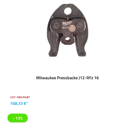
Milwaukee Pressbacke J12-RFz 16
UVP:
195,16 €*
168,33 €*
- 13%