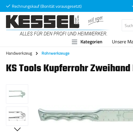
Rechnungskauf (Bonität vorausgesetzt)
 Hauptinhalt springen
Zur Suche springen
Zur Hauptnavigation springen
Kategorien
Unsere M
Handwerkzeug
Rohrwerkzeuge
KS Tools Kupferrohr Zweihand
Bildergalerie überspringen