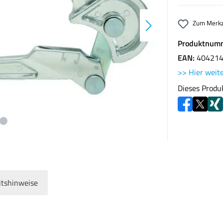
Zum Merkz
Produktnum
EAN:
40421
>> Hier weite
Dieses Produ
itshinweise