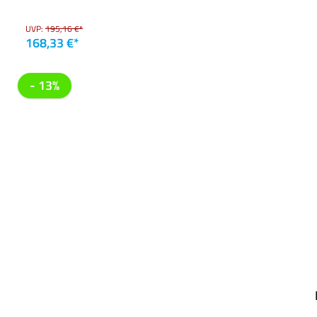
UVP:
195,16 €*
168,33 €*
- 13%