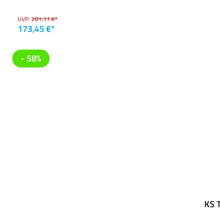
UVP:
201,11 €*
173,45 €*
- 58%
KS 