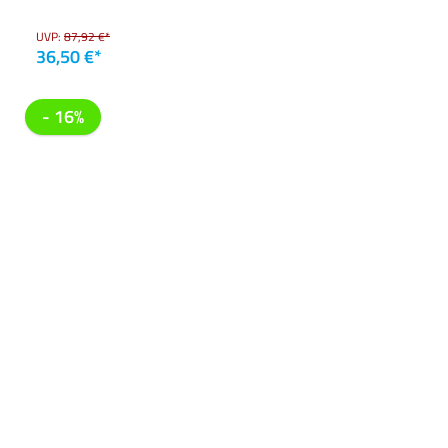
UVP:
87,92 €*
36,50 €*
- 16%