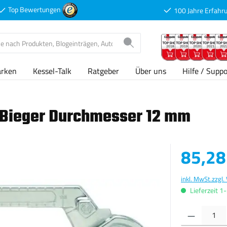
Top Bewertungen
100 Jahre Erfahr
arken
Kessel-Talk
Ratgeber
Über uns
Hilfe / Suppo
 Bieger Durchmesser 12 mm
Verkaufspreis
85,28
inkl. MwSt.
zzgl.
Lieferzeit 1
Produkt Anzahl: G