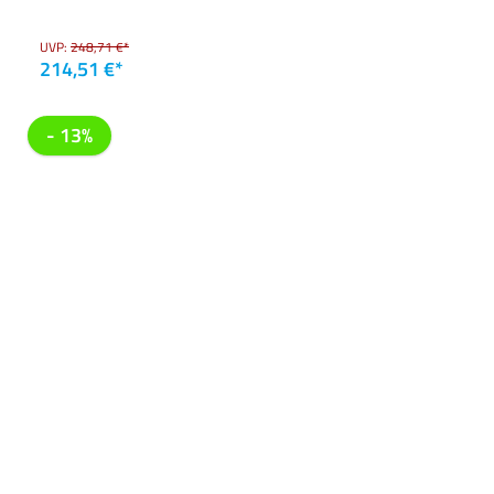
UVP:
248,71 €*
214,51 €*
- 13%