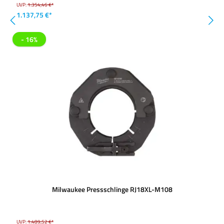
UVP:
1.354,46 €*
1.137,75 €*
- 16%
Milwaukee Pressschlinge RJ18XL-M108
UVP:
1.489,52 €*