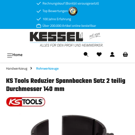
Rechnungskauf (Bonität vorausgesetzt)
Zum Hauptinhalt springen
Top Bewertungen
100 Jahre Erfahrung
Über 200.000 Artikel online bestellbar
Ware
Home
Handwerkzeug
Rohrwerkzeuge
KS Tools Reduzier Spannbacken Satz 2 teilig
Durchmesser 140 mm
Bildergalerie überspringen