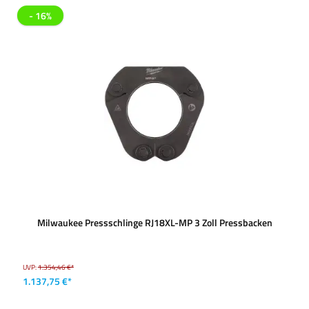
- 16%
Milwaukee Pressschlinge RJ18XL-MP 3 Zoll Pressbacken
UVP:
1.354,46 €*
1.137,75 €*