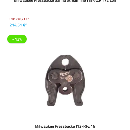
Milwaukee Pressbacke Sanha Streamline J18-ACR 1/2 Zoll
UVP:
248,71 €*
214,51 €*
- 13%
Milwaukee Pressbacke J12-RFz 16