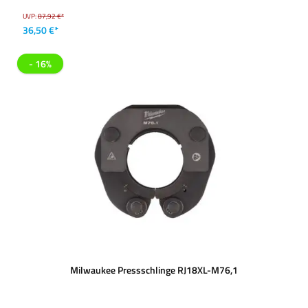
UVP:
87,92 €*
36,50 €*
- 16%
Milwaukee Pressschlinge RJ18XL-M76,1