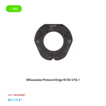
- 16%
Milwaukee Pressschlinge RJ18-V76,1
UVP:
1.014,00 €*
851,75 €*