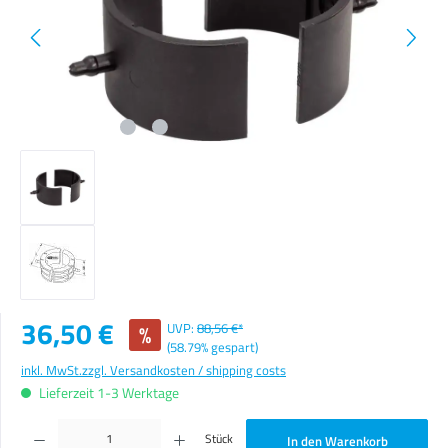
Verkaufspreis:
36,50 €
%
UVP:
88,56 €*
(58.79% gespart)
inkl. MwSt.
zzgl. Versandkosten / shipping costs
Lieferzeit 1-3 Werktage
Produkt Anzahl: Gib den gewünschten Wert ein oder benutze die Schaltflächen um die Anzahl zu erhöhen o
Stück
In den Warenkorb