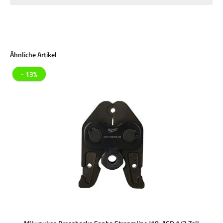
Produktgalerie überspringen
Ähnliche Artikel
- 13%