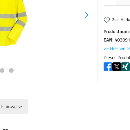
Zum Merkz
Produktnum
EAN:
40309
>> Hier weite
Dieses Produ
itshinweise