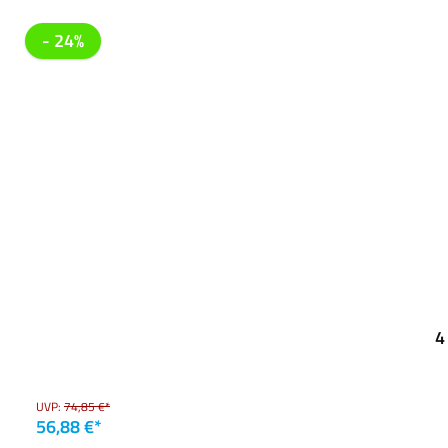
- 24%
4
UVP:
74,85 €*
56,88 €*