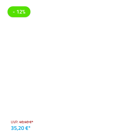
- 12%
UVP:
40,40 €*
35,20 €*