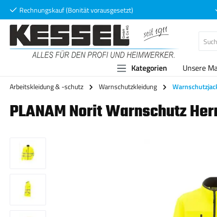
Rechnungskauf (Bonität vorausgesetzt)
 Hauptinhalt springen
Zur Suche springen
Zur Hauptnavigation springen
Kategorien
Unsere M
Arbeitskleidung & -schutz
Warnschutzkleidung
Warnschutzjac
PLANAM Norit Warnschutz Herr
Bildergalerie überspringen