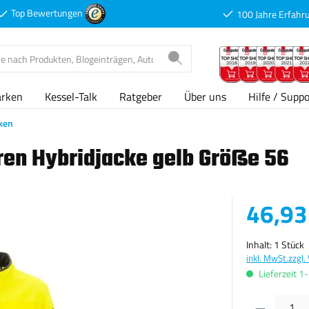
Top Bewertungen
100 Jahre Erfahr
arken
Kessel-Talk
Ratgeber
Über uns
Hilfe / Suppo
ken
en Hybridjacke gelb Größe 56
Verkaufspreis
46,93
Inhalt:
1 Stück
inkl. MwSt.
zzgl.
Lieferzeit 1
Produkt Anzahl: G