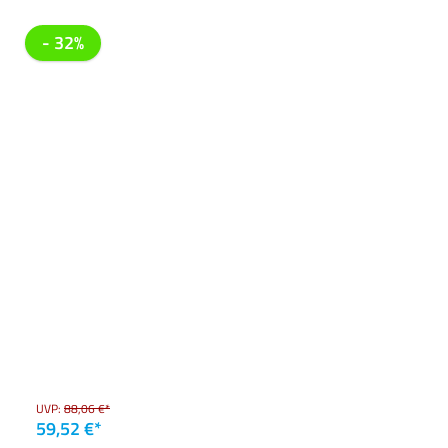
Produktgalerie überspringen
- 32%
UVP:
88,06 €*
59,52 €*