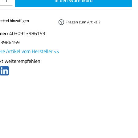
In den Warenkorb
ettel hinzufügen
Fragen zum Artikel?
mer:
4030913986159
13986159
re Artikel vom Hersteller <<
kt weiterempfehlen: