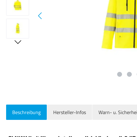
Beschreibung
Hersteller-Infos
Warn- u. Sicherhe