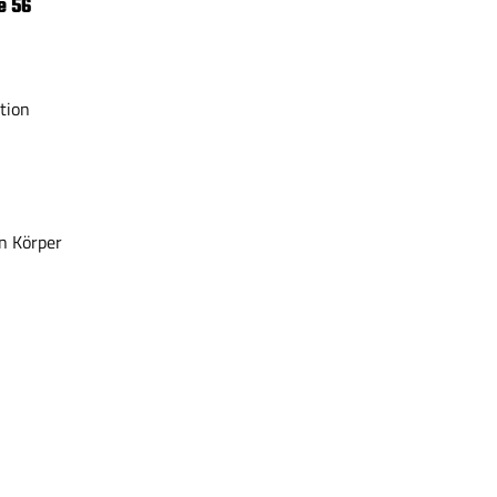
e 56
tion
n Körper