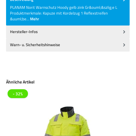
PLANAM Norit Warnschutz Hoody gelb zink Gr&ouml;&szlig;e L
Produktmerkmale: Kapuze mit Kordelzug 1 Reflexstreifen
&uuml;be…
Mehr
Hersteller-Infos
Warn- u. Sicherheitshinweise
Produktgalerie überspringen
Ähnliche Artikel
- 32%