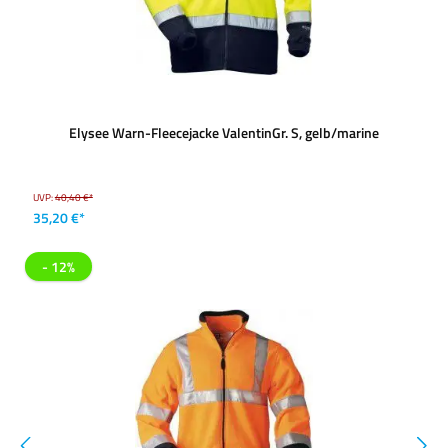
Elysee Warn-Fleecejacke ValentinGr. S, gelb/marine
UVP:
40,40 €*
35,20 €*
- 12%