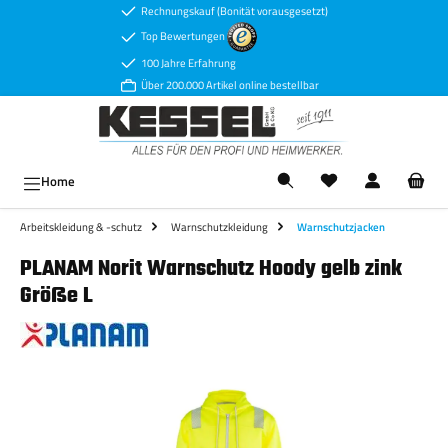
Rechnungskauf (Bonität vorausgesetzt)
Zum Hauptinhalt springen
Top Bewertungen
100 Jahre Erfahrung
Über 200.000 Artikel online bestellbar
Ware
Home
Arbeitskleidung & -schutz
Warnschutzkleidung
Warnschutzjacken
PLANAM Norit Warnschutz Hoody gelb zink
Größe L
Bildergalerie überspringen