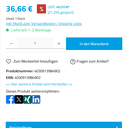
Verkaufspreis:
36,66 €
%
UVP:
46,55 €*
(21.25% gespart)
Inhalt:
1 Stück
inkl. MwSt.
zzgl. Versandkosten / shipping costs
Lieferzeit 1-3 Werktage
Produkt Anzahl: Gib den gewünschten Wert ein oder benutze die Schaltflächen um die Anzahl zu erhöhen o
In den Warenkorb
Zum Merkzettel hinzufügen
Fragen zum Artikel?
Produktnummer:
4030913984902
EAN:
4030913984902
>> Hier weitere Artikel vom Hersteller <<
Dieses Produkt weiterempfehlen:
Beschreibung