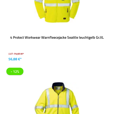
4 Protect Workwear Warnfleecejacke Seattle leuchtgelb Gr.XL
UVP:
74,85 €*
56,88 €*
- 12%