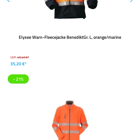
Elysee Warn-Fleecejacke BenediktGr. L, orange/marine
UVP:
40,40 €*
35,20 €*
- 21%