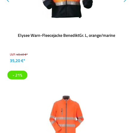
Elysee Warn-Fleecejacke BenediktGr. L, orange/marine
UVP:
40,40 €*
35,20 €*
- 21%