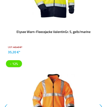
Elysee Warn-Fleecejacke ValentinGr. S, gelb/marine
UVP:
40,40 €*
35,20 €*
- 12%