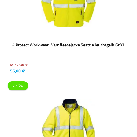
4 Protect Workwear Warnfleecejacke Seattle leuchtgelb Gr.XL
UVP:
74,85 €*
56,88 €*
- 12%