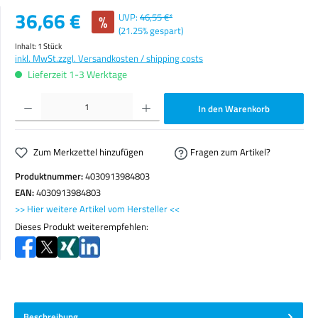
Verkaufspreis:
36,66 €
%
UVP:
46,55 €*
(21.25% gespart)
Inhalt:
1 Stück
inkl. MwSt.
zzgl. Versandkosten / shipping costs
Lieferzeit 1-3 Werktage
Produkt Anzahl: Gib den gewünschten Wert ein oder benutze die Schaltflächen um die Anzahl zu erhöhen o
In den Warenkorb
Zum Merkzettel hinzufügen
Fragen zum Artikel?
Produktnummer:
4030913984803
EAN:
4030913984803
>> Hier weitere Artikel vom Hersteller <<
Dieses Produkt weiterempfehlen:
Beschreibung