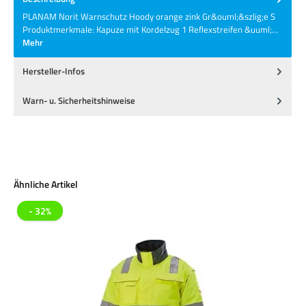
PLANAM Norit Warnschutz Hoody orange zink Gr&ouml;&szlig;e S
Produktmerkmale: Kapuze mit Kordelzug 1 Reflexstreifen &uuml;…
Mehr
Hersteller-Infos
Warn- u. Sicherheitshinweise
Produktgalerie überspringen
Ähnliche Artikel
- 32%