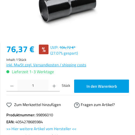
Verkaufspreis:
76,37 €
%
UVP:
104,72 €*
(27.07% gespart)
Inhalt:
1 Stück
inkl. MwSt.
zzgl. Versandkosten / shipping costs
Lieferzeit 1-3 Werktage
Produkt Anzahl: Gib den gewünschten Wert ein oder benutze die Schaltflächen um die Anzahl zu erhöhen o
Stück
In den Warenkorb
Zum Merkzettel hinzufügen
Fragen zum Artikel?
Produktnummer:
99896010
EAN:
4054278685984
>> Hier weitere Artikel vom Hersteller <<