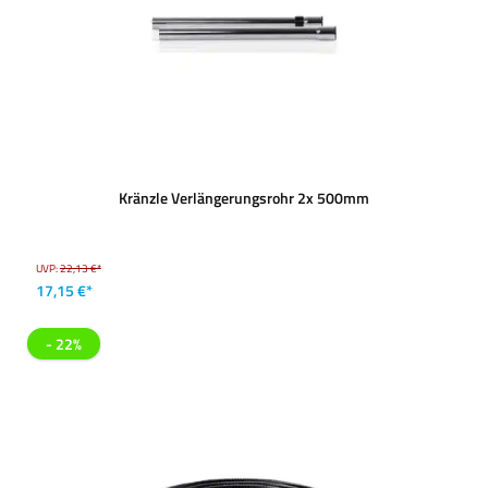
Kränzle Verlängerungsrohr 2x 500mm
UVP:
22,13 €*
17,15 €*
- 22%