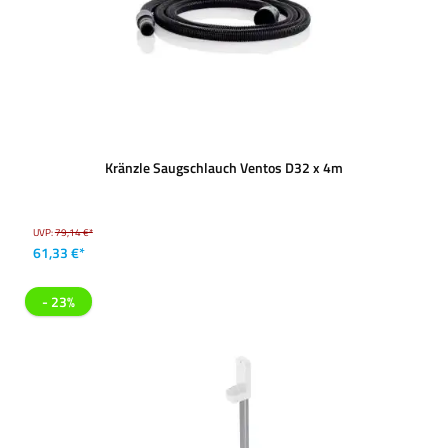
Kränzle Saugschlauch Ventos D32 x 4m
UVP:
79,14 €*
61,33 €*
- 23%