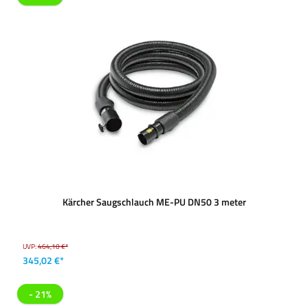
Kärcher Saugschlauch ME-PU DN50 3 meter
UVP:
464,10 €*
345,02 €*
- 21%