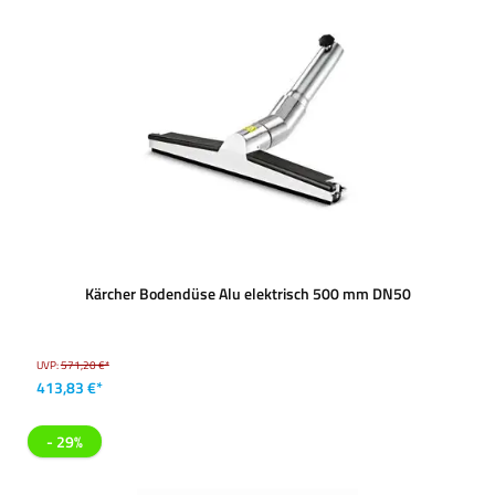
Kärcher Bodendüse Alu elektrisch 500 mm DN50
UVP:
571,20 €*
413,83 €*
- 29%