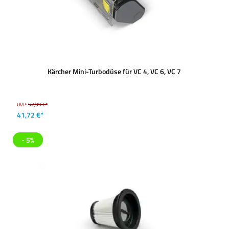
Kärcher Mini-Turbodüse für VC 4, VC 6, VC 7
UVP:
52,99 €*
41,72 €*
- 5%