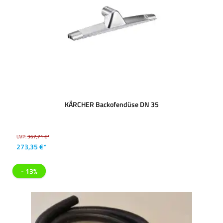
KÄRCHER Backofendüse DN 35
UVP:
367,71 €*
273,35 €*
- 13%