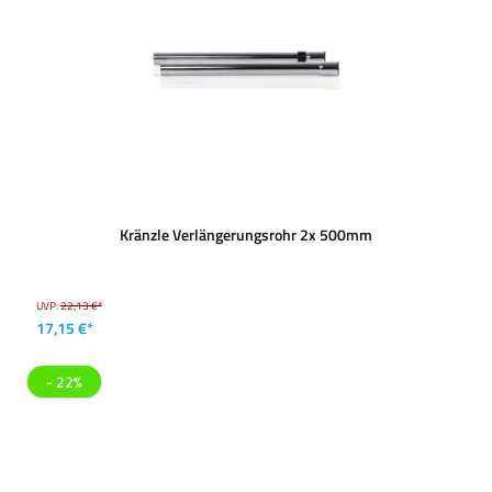
Kränzle Verlängerungsrohr 2x 500mm
UVP:
22,13 €*
17,15 €*
- 22%