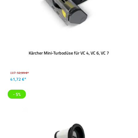
Kärcher Mini-Turbodüse für VC 4, VC 6, VC 7
UVP:
52,99 €*
41,72 €*
- 5%