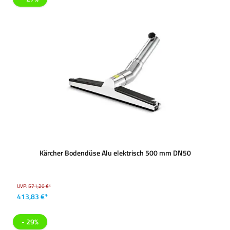
Kärcher Bodendüse Alu elektrisch 500 mm DN50
UVP:
571,20 €*
413,83 €*
- 29%