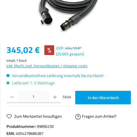
Verkaufspreis:
345,02 €
%
UVP:
464,10 €*
(25.66% gespart)
Inhalt:
1 Stück
inkl. MwSt.
zzgl. Versandkosten / shipping costs
Versandkostenfreie Lieferung innerhalb Deutschland!
Lieferzeit 1-3 Werktage
Produkt Anzahl: Gib den gewünschten Wert ein oder benutze die Schaltflächen um die Anzahl zu erhöhen o
Stück
In den Warenkorb
Zum Merkzettel hinzufügen
Fragen zum Artikel?
Produktnummer:
99896230
EAN:
4054278686387