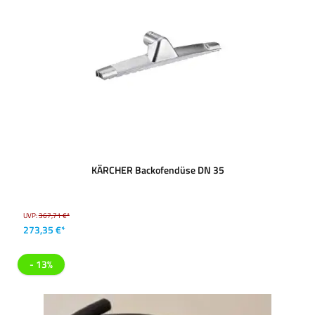
KÄRCHER Backofendüse DN 35
UVP:
367,71 €*
273,35 €*
- 13%