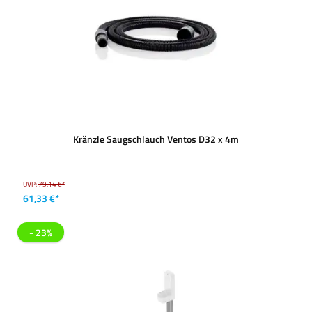
Kränzle Saugschlauch Ventos D32 x 4m
UVP:
79,14 €*
61,33 €*
- 23%