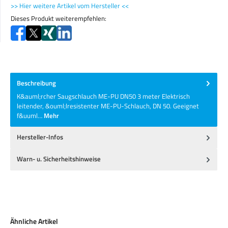
>> Hier weitere Artikel vom Hersteller <<
Dieses Produkt weiterempfehlen:
Beschreibung
K&auml;rcher Saugschlauch ME-PU DN50 3 meter Elektrisch
leitender, &ouml;lresistenter ME-PU-Schlauch, DN 50. Geeignet
f&uuml…
Mehr
Hersteller-Infos
Warn- u. Sicherheitshinweise
Produktgalerie überspringen
Ähnliche Artikel