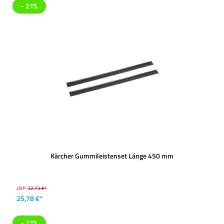
- 21%
Kärcher Gummileistenset Länge 450 mm
UVP:
32,73 €*
25,78 €*
- 27%