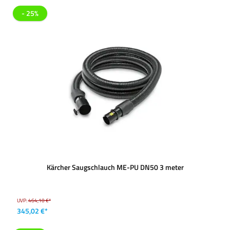
- 25%
Kärcher Saugschlauch ME-PU DN50 3 meter
UVP:
464,10 €*
345,02 €*