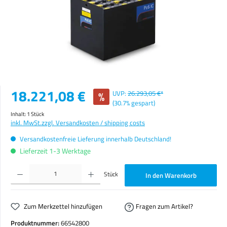
Verkaufspreis:
18.221,08 €
%
UVP:
26.293,05 €*
(30.7% gespart)
Inhalt:
1 Stück
inkl. MwSt.
zzgl. Versandkosten / shipping costs
Versandkostenfreie Lieferung innerhalb Deutschland!
Lieferzeit 1-3 Werktage
Produkt Anzahl: Gib den gewünschten Wert ein oder benutze die Schaltflächen um die Anzahl zu erhöhen o
Stück
In den Warenkorb
Zum Merkzettel hinzufügen
Fragen zum Artikel?
Produktnummer:
66542800