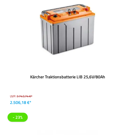
Kärcher Traktionsbatterie LIB 25,6V/80Ah
UVP:
3.743,74 €*
2.506,18 €*
- 23%