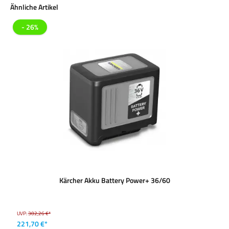
Produktgalerie überspringen
Ähnliche Artikel
- 26%
Kärcher Akku Battery Power+ 36/60
UVP:
302,26 €*
221,70 €*