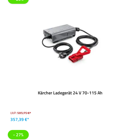
Kärcher Ladegerät 24 V 70-115 Ah
UVP:
505,75 €*
357,39 €*
- 27%