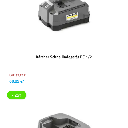
Kärcher Schnellladegerät BC 1/2
UVP:
92,23 €*
68,89 €*
- 25%