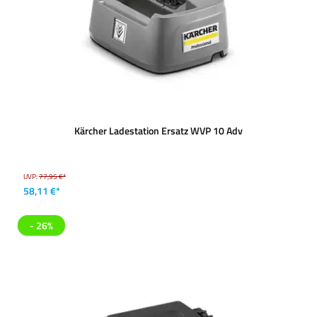
Kärcher Ladestation Ersatz WVP 10 Adv
UVP:
77,95 €*
58,11 €*
- 26%