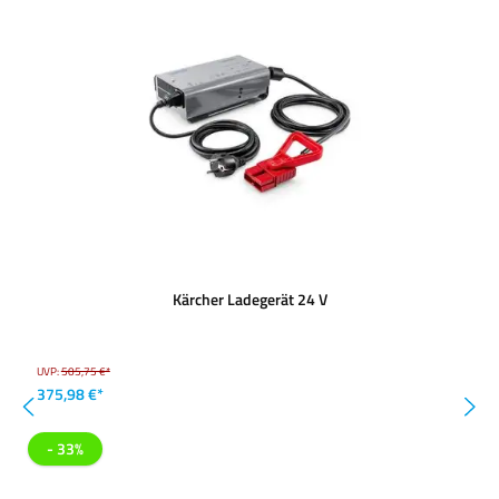
Kärcher Ladegerät 24 V
UVP:
505,75 €*
375,98 €*
- 33%