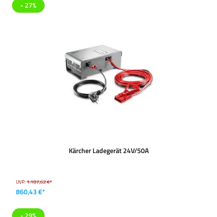
- 27%
Kärcher Ladegerät 24V/50A
UVP:
1.187,62 €*
860,43 €*
- 29%