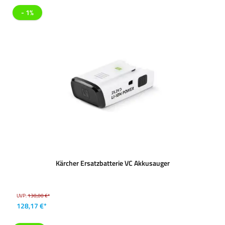
- 1%
Kärcher Ersatzbatterie VC Akkusauger
UVP:
130,00 €*
128,17 €*