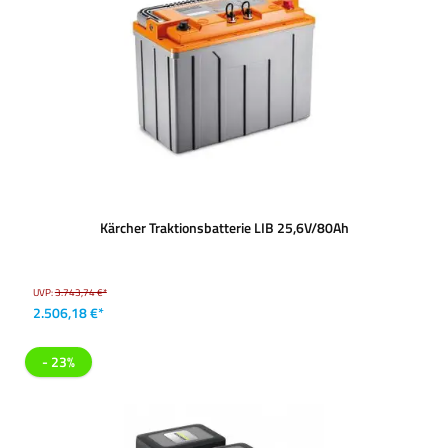
Kärcher Traktionsbatterie LIB 25,6V/80Ah
UVP:
3.743,74 €*
2.506,18 €*
- 23%