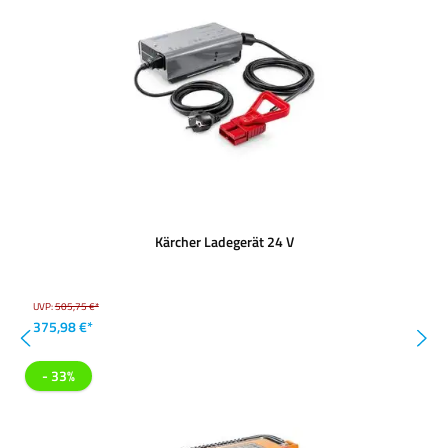
Kärcher Ladegerät 24 V
UVP:
505,75 €*
375,98 €*
- 33%