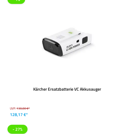
Kärcher Ersatzbatterie VC Akkusauger
UVP:
130,00 €*
128,17 €*
- 27%