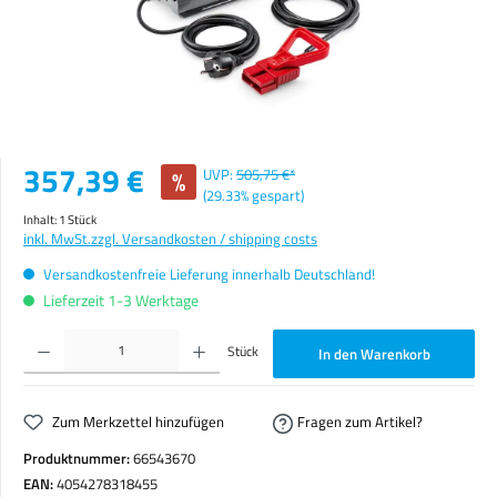
Verkaufspreis:
357,39 €
%
UVP:
505,75 €*
(29.33% gespart)
Inhalt:
1 Stück
inkl. MwSt.
zzgl. Versandkosten / shipping costs
Versandkostenfreie Lieferung innerhalb Deutschland!
Lieferzeit 1-3 Werktage
Produkt Anzahl: Gib den gewünschten Wert ein oder benutze die Schaltflächen um die Anzahl zu erhöhen o
Stück
In den Warenkorb
Zum Merkzettel hinzufügen
Fragen zum Artikel?
Produktnummer:
66543670
EAN:
4054278318455