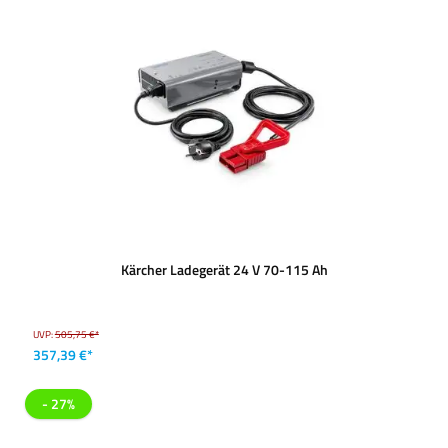
Kärcher Ladegerät 24 V 70-115 Ah
UVP:
505,75 €*
357,39 €*
- 27%