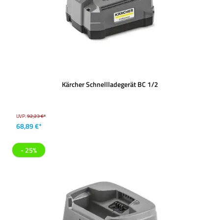
Kärcher Schnellladegerät BC 1/2
UVP:
92,23 €*
68,89 €*
- 25%