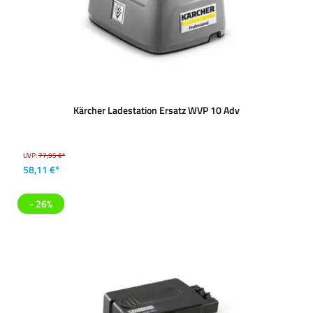
Kärcher Ladestation Ersatz WVP 10 Adv
UVP:
77,95 €*
58,11 €*
- 26%