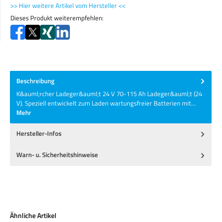
>> Hier weitere Artikel vom Hersteller <<
Dieses Produkt weiterempfehlen:
Beschreibung
K&auml;rcher Ladeger&auml;t 24 V 70-115 Ah Ladeger&auml;t (24
V). Speziell entwickelt zum Laden wartungsfreier Batterien mit…
Mehr
Hersteller-Infos
Warn- u. Sicherheitshinweise
Produktgalerie überspringen
Ähnliche Artikel