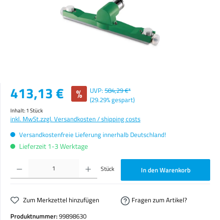
Verkaufspreis:
413,13 €
%
UVP:
584,29 €*
(29.29% gespart)
Inhalt:
1 Stück
inkl. MwSt.
zzgl. Versandkosten / shipping costs
Versandkostenfreie Lieferung innerhalb Deutschland!
Lieferzeit 1-3 Werktage
Produkt Anzahl: Gib den gewünschten Wert ein oder benutze die Schaltflächen um die Anzahl zu erhöhen o
Stück
In den Warenkorb
Zum Merkzettel hinzufügen
Fragen zum Artikel?
Produktnummer:
99898630