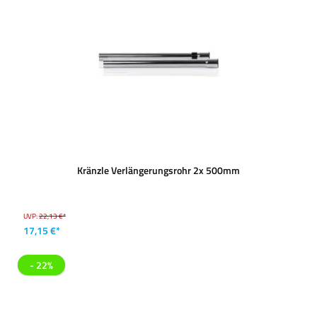
Kränzle Verlängerungsrohr 2x 500mm
UVP:
22,13 €*
17,15 €*
- 22%