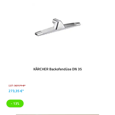
KÄRCHER Backofendüse DN 35
UVP:
367,71 €*
273,35 €*
- 13%