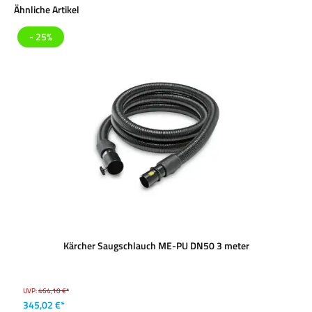
Produktgalerie überspringen
Ähnliche Artikel
- 25%
Kärcher Saugschlauch ME-PU DN50 3 meter
UVP:
464,10 €*
345,02 €*