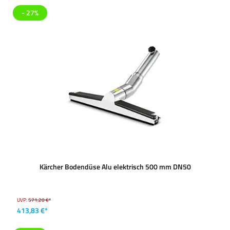
- 27%
Kärcher Bodendüse Alu elektrisch 500 mm DN50
UVP:
571,20 €*
413,83 €*