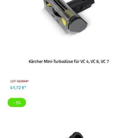
Kärcher Mini-Turbodüse für VC 4, VC 6, VC 7
UVP:
52,99 €*
41,72 €*
- 5%