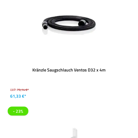
Kränzle Saugschlauch Ventos D32 x 4m
UVP:
79,14 €*
61,33 €*
- 23%