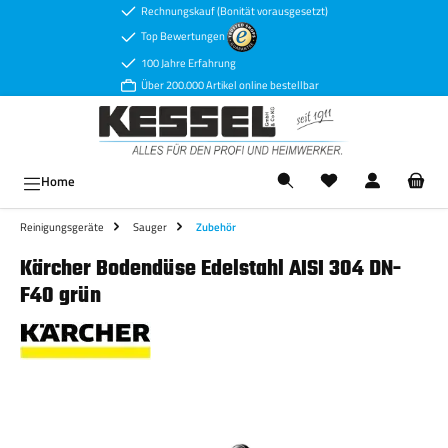
Rechnungskauf (Bonität vorausgesetzt)
Zum Hauptinhalt springen
Top Bewertungen
100 Jahre Erfahrung
Über 200.000 Artikel online bestellbar
Ware
Home
Reinigungsgeräte
Sauger
Zubehör
Kärcher Bodendüse Edelstahl AISI 304 DN-
F40 grün
Bildergalerie überspringen