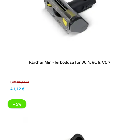
Kärcher Mini-Turbodüse für VC 4, VC 6, VC 7
UVP:
52,99 €*
41,72 €*
- 5%