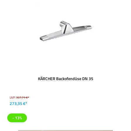
KÄRCHER Backofendüse DN 35
UVP:
367,71 €*
273,35 €*
- 13%