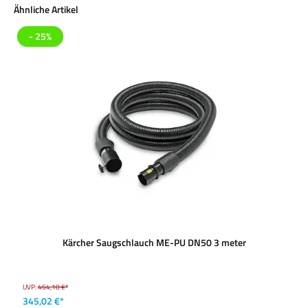
Produktgalerie überspringen
Ähnliche Artikel
- 25%
Kärcher Saugschlauch ME-PU DN50 3 meter
UVP:
464,10 €*
345,02 €*