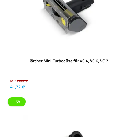
Kärcher Mini-Turbodüse für VC 4, VC 6, VC 7
UVP:
52,99 €*
41,72 €*
- 5%