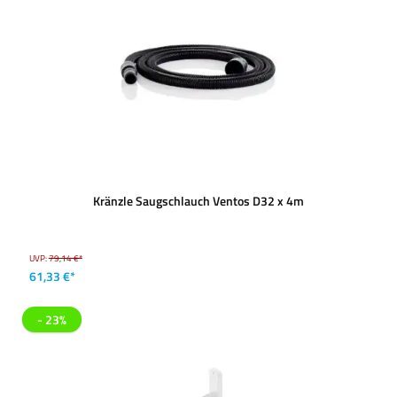
Kränzle Saugschlauch Ventos D32 x 4m
UVP:
79,14 €*
61,33 €*
- 23%