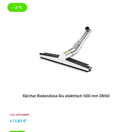
- 27%
Kärcher Bodendüse Alu elektrisch 500 mm DN50
UVP:
571,20 €*
413,83 €*