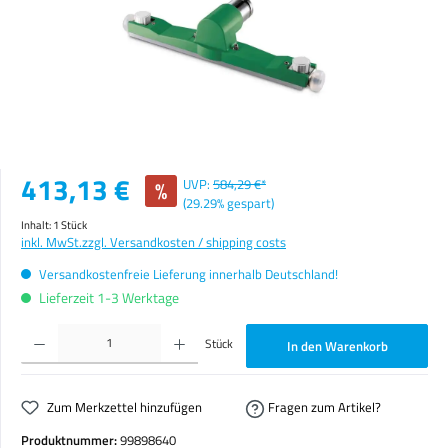
Verkaufspreis:
413,13 €
%
UVP:
584,29 €*
(29.29% gespart)
Inhalt:
1 Stück
inkl. MwSt.
zzgl. Versandkosten / shipping costs
Versandkostenfreie Lieferung innerhalb Deutschland!
Lieferzeit 1-3 Werktage
Produkt Anzahl: Gib den gewünschten Wert ein oder benutze die Schaltflächen um die Anzahl zu erhöhen o
Stück
In den Warenkorb
Zum Merkzettel hinzufügen
Fragen zum Artikel?
Produktnummer:
99898640