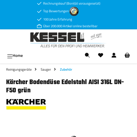
Rechnungskauf (Bonität vorausgesetzt)
Zum Hauptinhalt springen
Top Bewertungen
100 Jahre Erfahrung
Über 200.000 Artikel online bestellbar
Ware
Home
Reinigungsgeräte
Sauger
Zubehör
Kärcher Bodendüse Edelstahl AISI 316L DN-
F50 grün
Bildergalerie überspringen