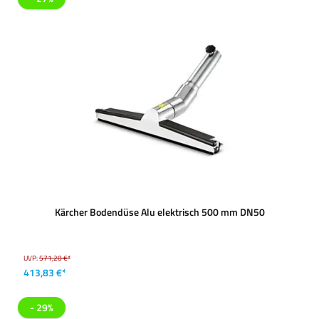
Kärcher Bodendüse Alu elektrisch 500 mm DN50
UVP:
571,20 €*
413,83 €*
- 29%