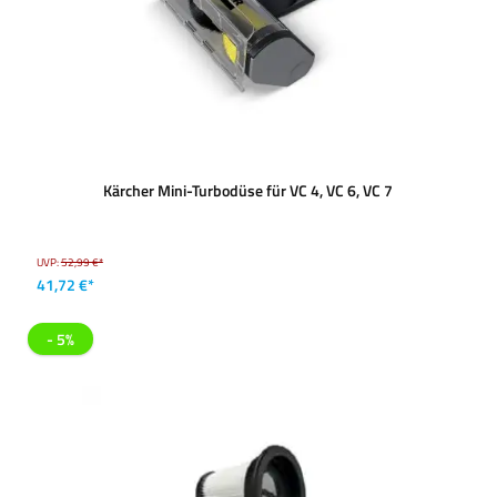
Kärcher Mini-Turbodüse für VC 4, VC 6, VC 7
UVP:
52,99 €*
41,72 €*
- 5%