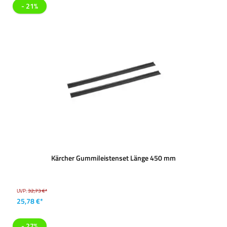
- 21%
Kärcher Gummileistenset Länge 450 mm
UVP:
32,73 €*
25,78 €*
- 27%