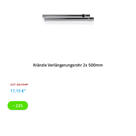
Kränzle Verlängerungsrohr 2x 500mm
UVP:
22,13 €*
17,15 €*
- 22%