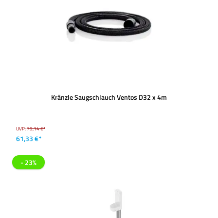
Kränzle Saugschlauch Ventos D32 x 4m
UVP:
79,14 €*
61,33 €*
- 23%