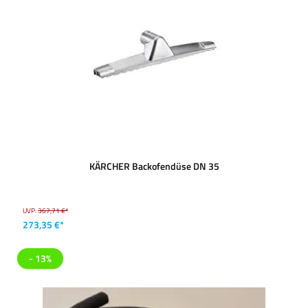
KÄRCHER Backofendüse DN 35
UVP:
367,71 €*
273,35 €*
- 13%