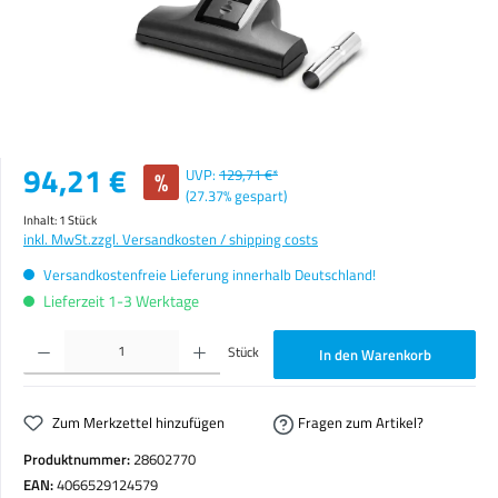
Verkaufspreis:
94,21 €
%
UVP:
129,71 €*
(27.37% gespart)
Inhalt:
1 Stück
inkl. MwSt.
zzgl. Versandkosten / shipping costs
Versandkostenfreie Lieferung innerhalb Deutschland!
Lieferzeit 1-3 Werktage
Produkt Anzahl: Gib den gewünschten Wert ein oder benutze die Schaltflächen um die Anzahl zu erhöhen o
Stück
In den Warenkorb
Zum Merkzettel hinzufügen
Fragen zum Artikel?
Produktnummer:
28602770
EAN:
4066529124579