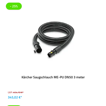
- 25%
Kärcher Saugschlauch ME-PU DN50 3 meter
UVP:
464,10 €*
345,02 €*