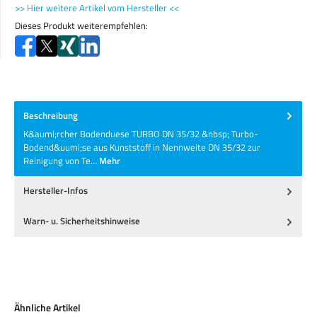
>> Hier weitere Artikel vom Hersteller <<
Dieses Produkt weiterempfehlen:
Beschreibung
K&auml;rcher Bodenduese TURBO DN 35/32 &nbsp; Turbo-
Bodend&uuml;se aus Kunststoff in Nennweite DN 35/32 zur
Reinigung von Te…
Mehr
Hersteller-Infos
Warn- u. Sicherheitshinweise
Produktgalerie überspringen
Ähnliche Artikel