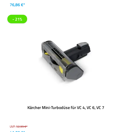
76,86 €*
- 21%
Kärcher Mini-Turbodüse für VC 4, VC 6, VC 7
UVP:
52,99 €*