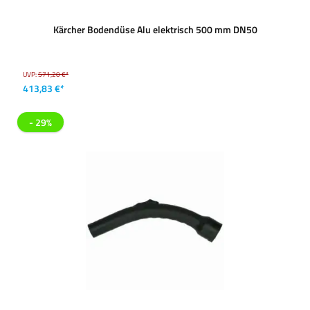
Kärcher Bodendüse Alu elektrisch 500 mm DN50
UVP:
571,20 €*
413,83 €*
- 29%