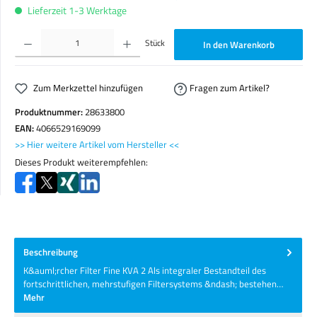
Lieferzeit 1-3 Werktage
Produkt Anzahl: Gib den gewünschten Wert ein oder benutze die Schaltflächen um die Anzahl zu erhöhen o
Stück
In den Warenkorb
Zum Merkzettel hinzufügen
Fragen zum Artikel?
Produktnummer:
28633800
EAN:
4066529169099
>> Hier weitere Artikel vom Hersteller <<
Dieses Produkt weiterempfehlen:
Beschreibung
K&auml;rcher Filter Fine KVA 2 Als integraler Bestandteil des
fortschrittlichen, mehrstufigen Filtersystems &ndash; bestehen…
Mehr