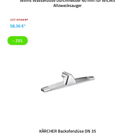
Wilms Wasserdüse Durchmesser 40 mm für WILMS
Allzwecksauger
UVP:
67,24 €*
58,36 €*
- 25%
KÄRCHER Backofendüse DN 35