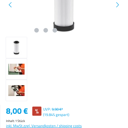
Verkaufspreis:
8,00 €
%
UVP:
9,98 €*
(19.84% gespart)
Inhalt:
1 Stück
inkl. MwSt.
zzgl. Versandkosten / shipping costs