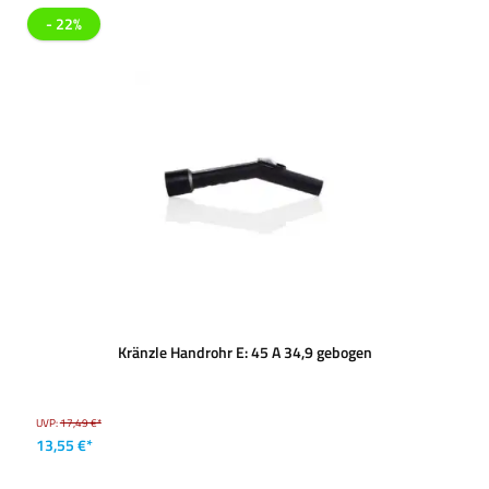
- 22%
Kränzle Handrohr E: 45 A 34,9 gebogen
UVP:
17,49 €*
13,55 €*