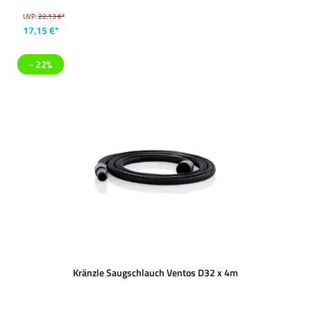
UVP:
22,13 €*
17,15 €*
- 22%
Kränzle Saugschlauch Ventos D32 x 4m