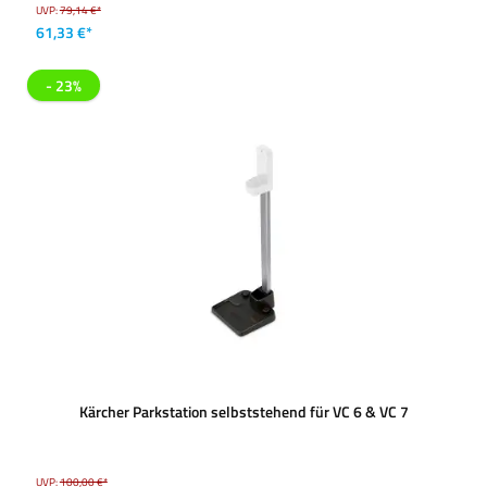
UVP:
79,14 €*
61,33 €*
- 23%
Kärcher Parkstation selbststehend für VC 6 & VC 7
UVP:
100,00 €*