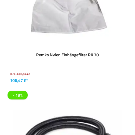
Remko Nylon Einhängefilter RK 70
UVP:
132,09 €*
106,47 €*
- 19%