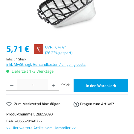
Verkaufspreis:
5,71 €
%
UVP:
7,74 €*
(26.23% gespart)
Inhalt:
1 Stück
inkl. MwSt.
zzgl. Versandkosten / shipping costs
Lieferzeit 1-3 Werktage
Produkt Anzahl: Gib den gewünschten Wert ein oder benutze die Schaltflächen um die Anzahl zu erhöhen o
Stück
In den Warenkorb
Zum Merkzettel hinzufügen
Fragen zum Artikel?
Produktnummer:
28859090
EAN:
4066529140722
>> Hier weitere Artikel vom Hersteller <<