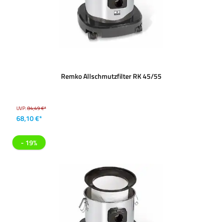
Remko Allschmutzfilter RK 45/55
UVP:
84,49 €*
68,10 €*
- 19%