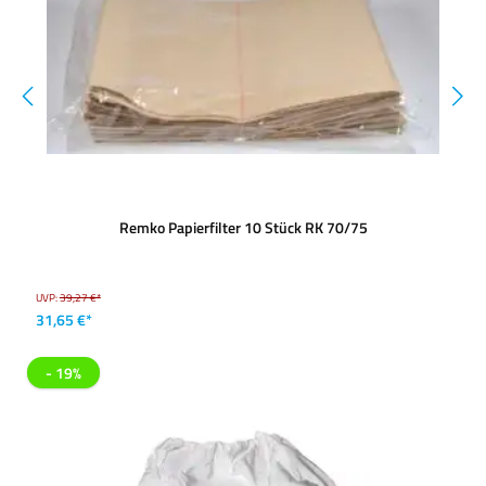
Remko Papierfilter 10 Stück RK 70/75
UVP:
39,27 €*
31,65 €*
- 19%