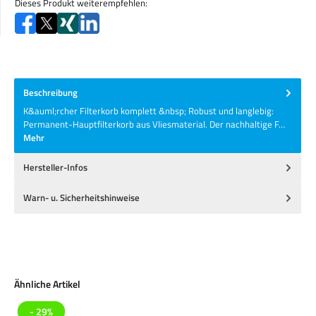
Dieses Produkt weiterempfehlen:
Beschreibung
K&auml;rcher Filterkorb komplett &nbsp; Robust und langlebig:
Permanent-Hauptfilterkorb aus Vliesmaterial. Der nachhaltige F…
Mehr
Hersteller-Infos
Warn- u. Sicherheitshinweise
Produktgalerie überspringen
Ähnliche Artikel
- 29%