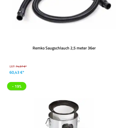
Remko Saugschlauch 2,5 meter 36er
UVP:
74,97 €*
60,43 €*
- 19%