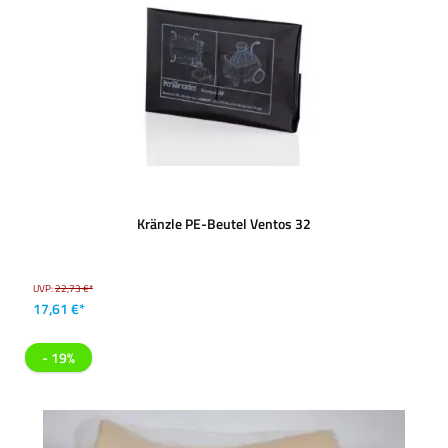
Kränzle PE-Beutel Ventos 32
UVP:
22,73 €*
17,61 €*
- 19%