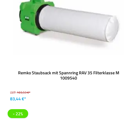
Remko Staubsack mit Spannring RAV 35 Filterklasse M
1009540
UVP:
103,53 €*
83,44 €*
- 22%