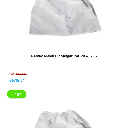
Remko Nylon Einhängefilter RK 45-55
UVP:
82,11 €*
66,18 €*
- 19%