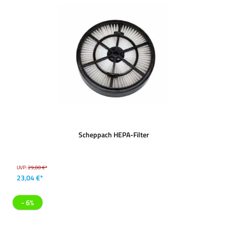
Scheppach HEPA-Filter
UVP:
29,00 €*
23,04 €*
- 6%