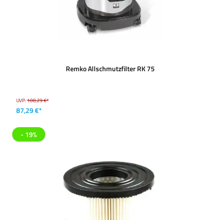
Remko Allschmutzfilter RK 75
UVP:
108,29 €*
87,29 €*
- 19%