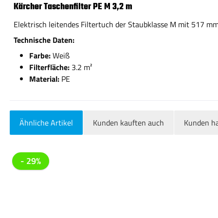
Kärcher Taschenfilter PE M 3,2 m
Elektrisch leitendes Filtertuch der Staubklasse M mit 517 mm
Technische Daten:
Farbe:
Weiß
Filterfläche:
3.2 m²
Material:
PE
Ähnliche Artikel
Kunden kauften auch
Kunden ha
Produktgalerie überspringen
- 29%