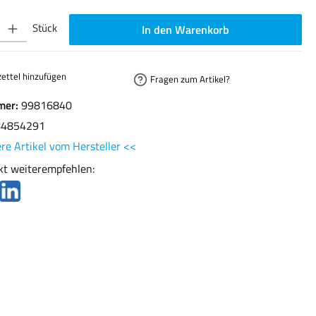
ib den gewünschten Wert ein oder benutze die Schaltflächen um die Anzahl zu erhöhen oder
Stück
In den Warenkorb
ettel hinzufügen
Fragen zum Artikel?
mer:
99816840
84854291
re Artikel vom Hersteller <<
kt weiterempfehlen: