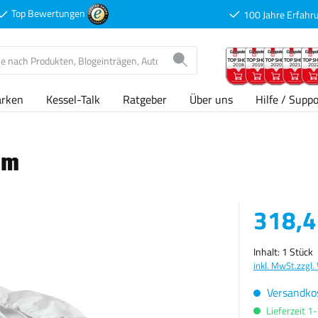
Top Bewertungen
100 Jahre Erfahr
arken
Kessel-Talk
Ratgeber
Über uns
Hilfe / Suppo
 m
Verkaufspreis
318,4
Inhalt:
1 Stück
inkl. MwSt.
zzgl.
Versandkos
Lieferzeit 1