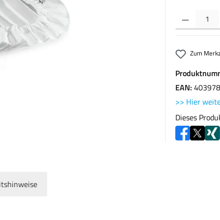
Produkt Anzahl: G
Zum Merkz
Produktnum
EAN:
40397
>> Hier weite
Dieses Produ
itshinweise