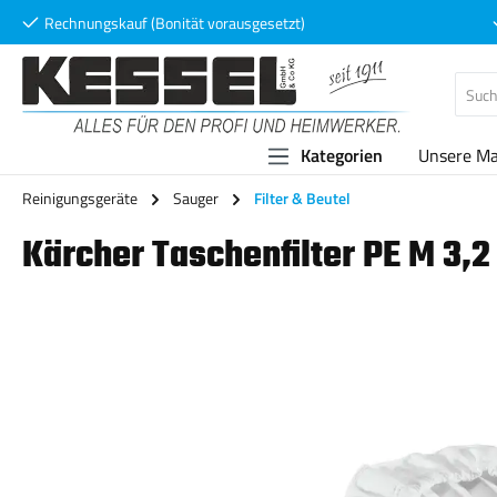
Rechnungskauf (Bonität vorausgesetzt)
 Hauptinhalt springen
Zur Suche springen
Zur Hauptnavigation springen
Kategorien
Unsere M
Reinigungsgeräte
Sauger
Filter & Beutel
Kärcher Taschenfilter PE M 3,2
Bildergalerie überspringen