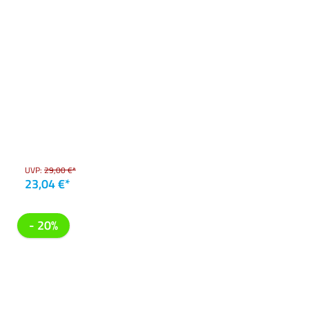
UVP:
29,00 €*
23,04 €*
- 20%