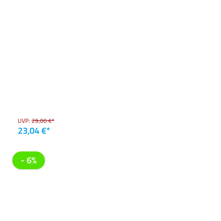
UVP:
29,00 €*
23,04 €*
- 6%