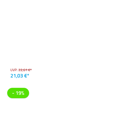
UVP:
22,61 €*
21,03 €*
- 19%