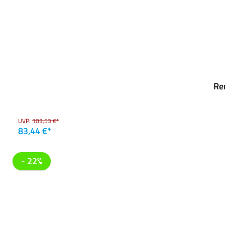
Re
UVP:
103,53 €*
83,44 €*
- 22%