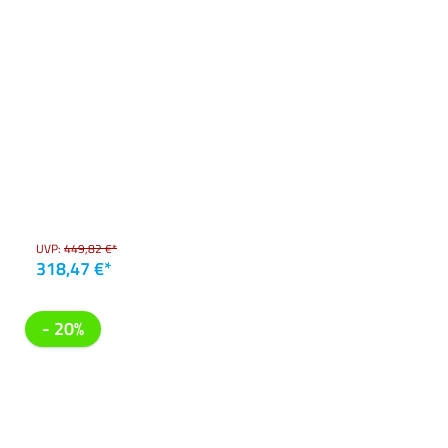
UVP:
449,82 €*
318,47 €*
- 20%