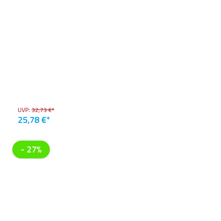
UVP:
32,73 €*
25,78 €*
- 27%