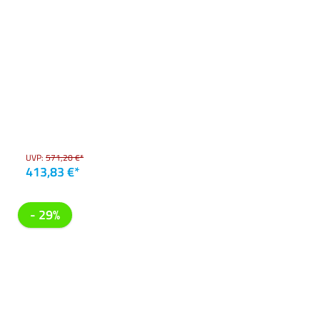
UVP:
571,20 €*
413,83 €*
- 29%