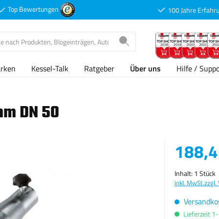
Top Bewertungen
100 Jahre Erfahr
rken
Kessel-Talk
Ratgeber
Über uns
Hilfe / Supp
mm DN 50
Verkaufspreis
188,4
Inhalt:
1 Stück
inkl. MwSt.
zzgl.
Versandkos
Lieferzeit 1