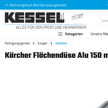
Rechnungskauf (Bonität vorausgesetzt)
 Hauptinhalt springen
Zur Suche springen
Zur Hauptnavigation springen
Kategorien
Unsere Ma
Reinigungsgeräte
Sauger
Zubehör
Kärcher Flächendüse Alu 150 
Bildergalerie überspringen