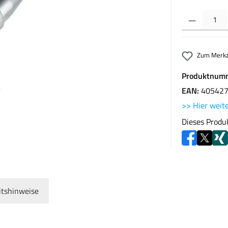
Produkt Anzahl: G
Zum Merkz
Produktnum
EAN:
40542
>> Hier weite
Dieses Produ
itshinweise