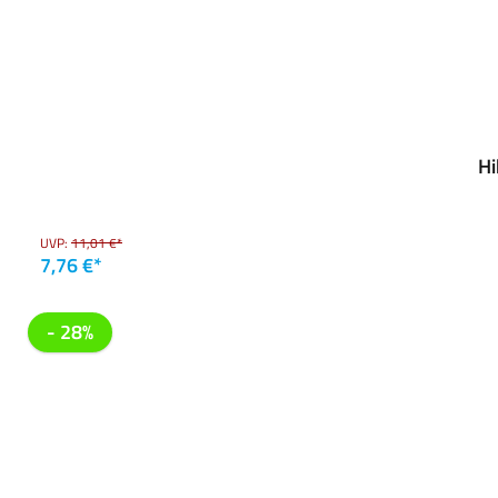
Hi
UVP:
11,01 €*
7,76 €*
- 28%