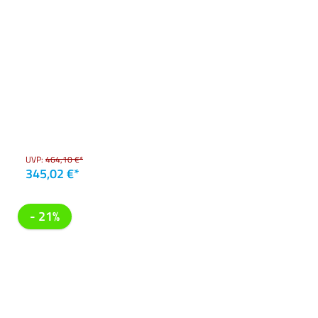
UVP:
464,10 €*
345,02 €*
- 21%