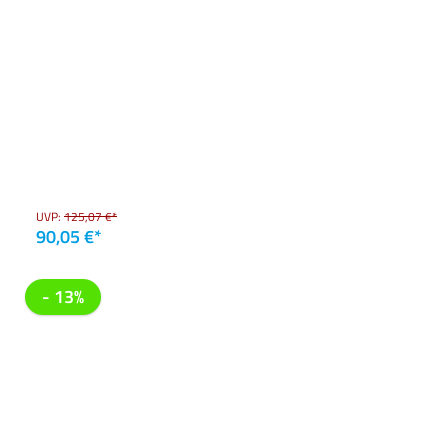
UVP:
125,07 €*
90,05 €*
- 13%