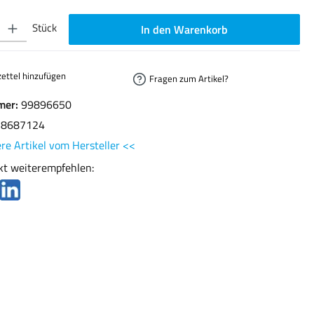
ib den gewünschten Wert ein oder benutze die Schaltflächen um die Anzahl zu erhöhen oder
Stück
In den Warenkorb
ettel hinzufügen
Fragen zum Artikel?
mer:
99896650
78687124
re Artikel vom Hersteller <<
kt weiterempfehlen: