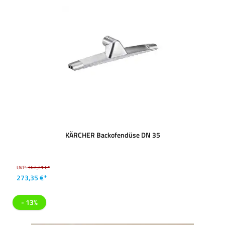
KÄRCHER Backofendüse DN 35
UVP:
367,71 €*
273,35 €*
- 13%