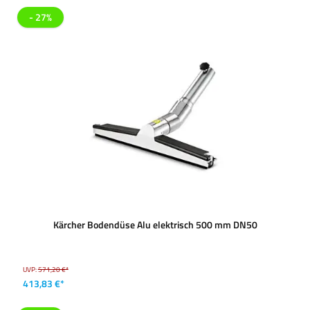
- 27%
Kärcher Bodendüse Alu elektrisch 500 mm DN50
UVP:
571,20 €*
413,83 €*