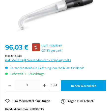
Verkaufspreis:
96,03 €
%
UVP:
132,09 €*
(27.3% gespart)
Inhalt:
1 Stück
inkl. MwSt.
zzgl. Versandkosten / shipping costs
Versandkostenfreie Lieferung innerhalb Deutschland!
Lieferzeit 1-3 Werktage
Produkt Anzahl: Gib den gewünschten Wert ein oder benutze die Schaltflächen um die Anzahl zu erhöhen o
Stück
In den Warenkorb
Zum Merkzettel hinzufügen
Fragen zum Artikel?
Produktnummer:
99884030