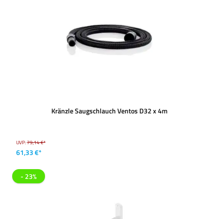
Kränzle Saugschlauch Ventos D32 x 4m
UVP:
79,14 €*
61,33 €*
- 23%