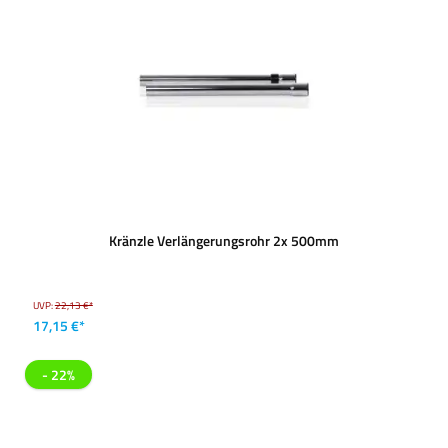
Kränzle Verlängerungsrohr 2x 500mm
UVP:
22,13 €*
17,15 €*
- 22%