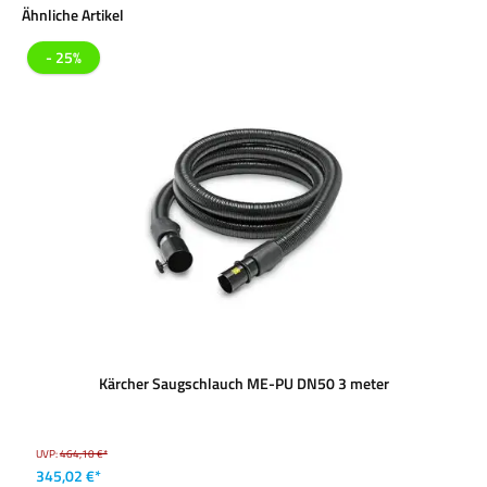
Produktgalerie überspringen
Ähnliche Artikel
- 25%
Kärcher Saugschlauch ME-PU DN50 3 meter
UVP:
464,10 €*
345,02 €*