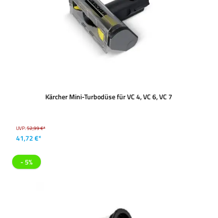
Kärcher Mini-Turbodüse für VC 4, VC 6, VC 7
UVP:
52,99 €*
41,72 €*
- 5%