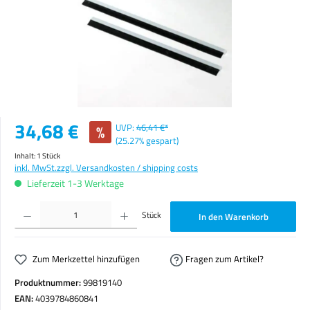
Verkaufspreis:
34,68 €
%
UVP:
46,41 €*
(25.27% gespart)
Inhalt:
1 Stück
inkl. MwSt.
zzgl. Versandkosten / shipping costs
Lieferzeit 1-3 Werktage
Produkt Anzahl: Gib den gewünschten Wert ein oder benutze die Schaltflächen um die Anzahl zu erhöhen o
Stück
In den Warenkorb
Zum Merkzettel hinzufügen
Fragen zum Artikel?
Produktnummer:
99819140
EAN:
4039784860841