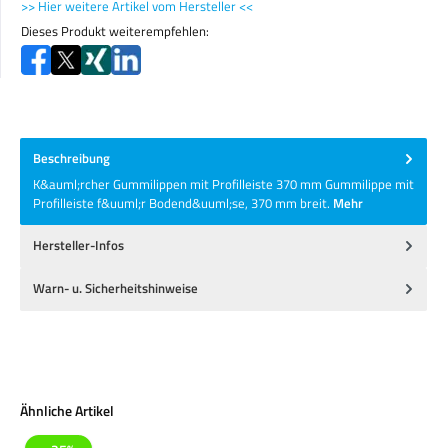
>> Hier weitere Artikel vom Hersteller <<
Dieses Produkt weiterempfehlen:
Beschreibung
K&auml;rcher Gummilippen mit Profilleiste 370 mm Gummilippe mit
Profilleiste f&uuml;r Bodend&uuml;se, 370 mm breit.
Mehr
Hersteller-Infos
Warn- u. Sicherheitshinweise
Produktgalerie überspringen
Ähnliche Artikel