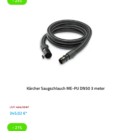
- 25%
Kärcher Saugschlauch ME-PU DN50 3 meter
UVP:
464,10 €*
345,02 €*
- 21%