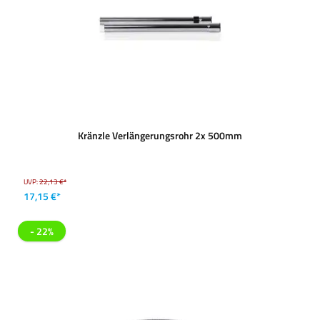
Kränzle Verlängerungsrohr 2x 500mm
UVP:
22,13 €*
17,15 €*
- 22%