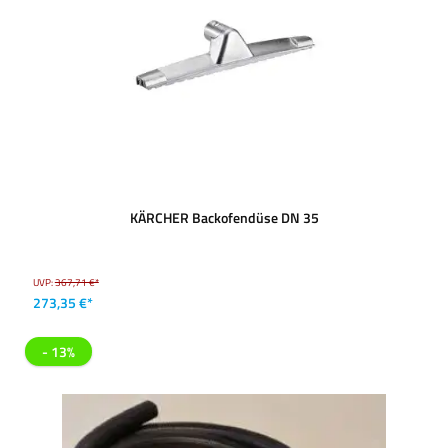
KÄRCHER Backofendüse DN 35
UVP:
367,71 €*
273,35 €*
- 13%