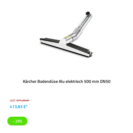
Kärcher Bodendüse Alu elektrisch 500 mm DN50
UVP:
571,20 €*
413,83 €*
- 29%