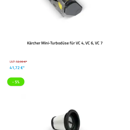
Kärcher Mini-Turbodüse für VC 4, VC 6, VC 7
UVP:
52,99 €*
41,72 €*
- 5%