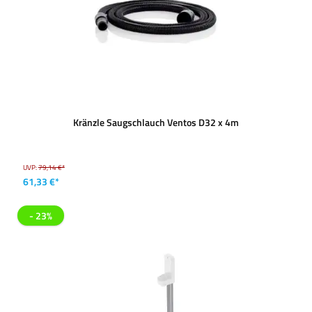
Kränzle Saugschlauch Ventos D32 x 4m
UVP:
79,14 €*
61,33 €*
- 23%