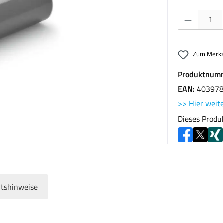
Produkt Anzahl: G
Zum Merkz
Produktnum
EAN:
40397
>> Hier weite
Dieses Produ
itshinweise