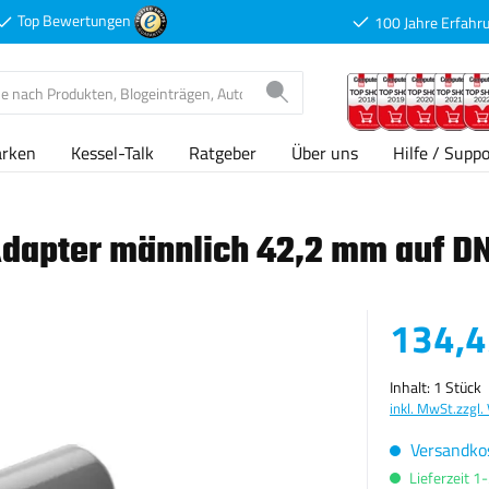
Top Bewertungen
100 Jahre Erfahr
arken
Kessel-Talk
Ratgeber
Über uns
Hilfe / Suppo
 Adapter männlich 42,2 mm auf D
Verkaufspreis
134,4
Inhalt:
1 Stück
inkl. MwSt.
zzgl.
Versandkos
Lieferzeit 1