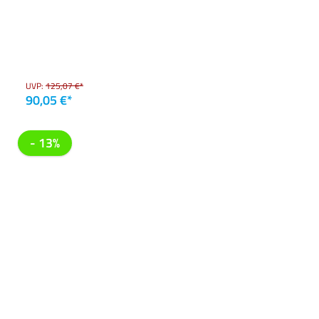
UVP:
125,07 €*
90,05 €*
- 13%