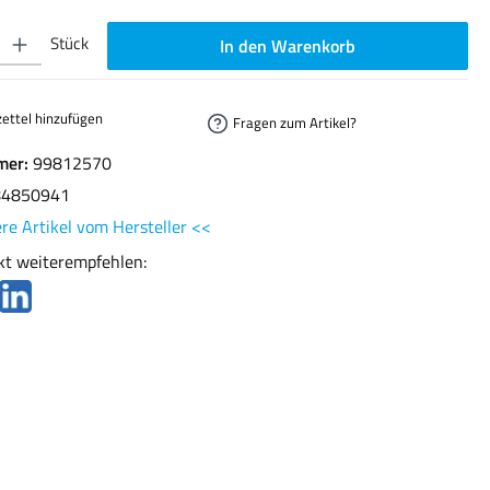
ib den gewünschten Wert ein oder benutze die Schaltflächen um die Anzahl zu erhöhen oder
Stück
In den Warenkorb
ettel hinzufügen
Fragen zum Artikel?
mer:
99812570
84850941
re Artikel vom Hersteller <<
kt weiterempfehlen: