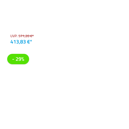
UVP:
571,20 €*
413,83 €*
- 29%