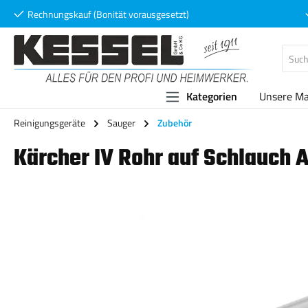
Rechnungskauf (Bonität vorausgesetzt)
 Hauptinhalt springen
Zur Suche springen
Zur Hauptnavigation springen
Kategorien
Unsere M
Reinigungsgeräte
Sauger
Zubehör
Kärcher IV Rohr auf Schlauch
Bildergalerie überspringen