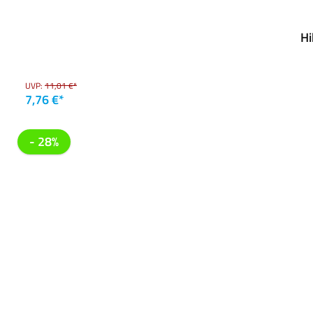
Hi
UVP:
11,01 €*
7,76 €*
- 28%