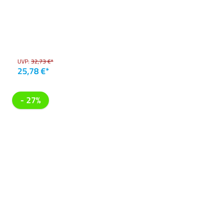
UVP:
32,73 €*
25,78 €*
- 27%