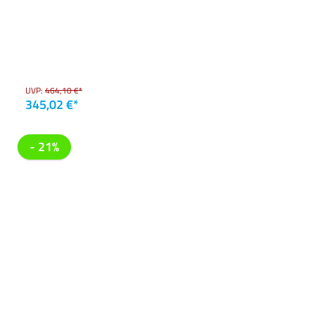
UVP:
464,10 €*
345,02 €*
- 21%