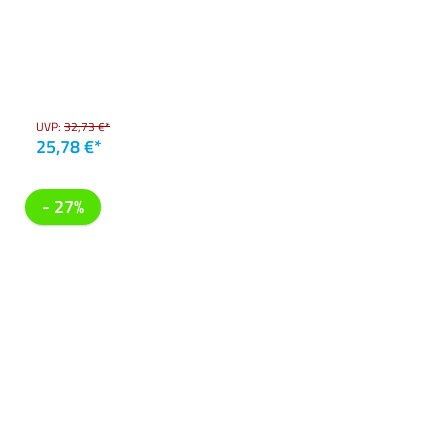
UVP:
32,73 €*
25,78 €*
- 27%