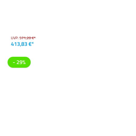
UVP:
571,20 €*
413,83 €*
- 29%