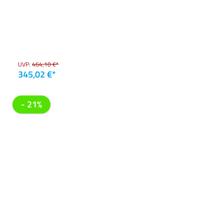
UVP:
464,10 €*
345,02 €*
- 21%