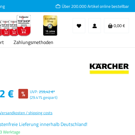
ung
Über 200.000 Artikel online bestellbar
Waren
0,00 €
rt
Zahlungsmethoden
:
2 €
%
UVP:
259,42 €*
(29.41% gespart)
 Versandkosten / shipping costs
tenfreie Lieferung innerhalb Deutschland!
-3 Werktage