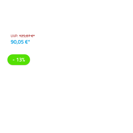
UVP:
125,07 €*
90,05 €*
- 13%