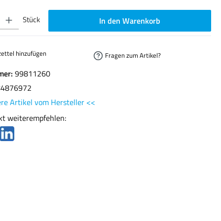
ib den gewünschten Wert ein oder benutze die Schaltflächen um die Anzahl zu erhöhen oder
Stück
In den Warenkorb
ettel hinzufügen
Fragen zum Artikel?
mer:
99811260
84876972
re Artikel vom Hersteller <<
kt weiterempfehlen: