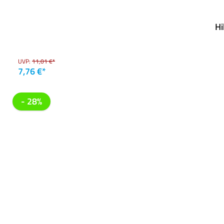
Hi
UVP:
11,01 €*
7,76 €*
- 28%