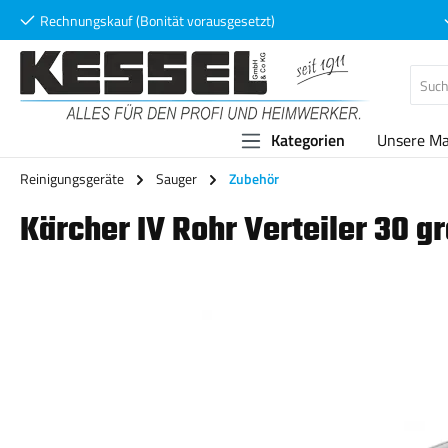
Rechnungskauf (Bonität vorausgesetzt)
 Hauptinhalt springen
Zur Suche springen
Zur Hauptnavigation springen
Kategorien
Unsere M
Reinigungsgeräte
Sauger
Zubehör
Kärcher IV Rohr Verteiler 30 
Bildergalerie überspringen