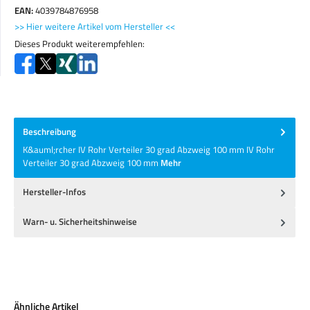
EAN:
4039784876958
>> Hier weitere Artikel vom Hersteller <<
Dieses Produkt weiterempfehlen:
Beschreibung
K&auml;rcher IV Rohr Verteiler 30 grad Abzweig 100 mm IV Rohr
Verteiler 30 grad Abzweig 100 mm
Mehr
Hersteller-Infos
Warn- u. Sicherheitshinweise
Produktgalerie überspringen
Ähnliche Artikel