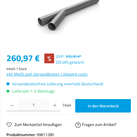
Verkaufspreis:
260,97 €
%
UVP:
368,90 €*
(29.26% gespart)
Inhalt:
1 Stück
inkl. MwSt.
zzgl. Versandkosten / shipping costs
Versandkostenfreie Lieferung innerhalb Deutschland!
Lieferzeit 1-3 Werktage
Produkt Anzahl: Gib den gewünschten Wert ein oder benutze die Schaltflächen um die Anzahl zu erhöhen o
Stück
In den Warenkorb
Zum Merkzettel hinzufügen
Fragen zum Artikel?
Produktnummer:
99811280