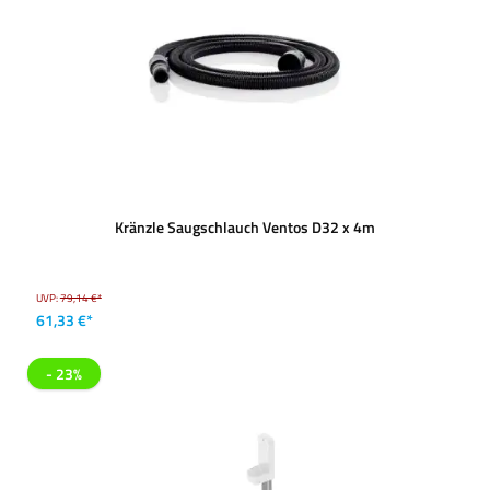
Kränzle Saugschlauch Ventos D32 x 4m
UVP:
79,14 €*
61,33 €*
- 23%