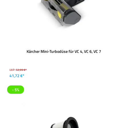
Kärcher Mini-Turbodüse für VC 4, VC 6, VC 7
UVP:
52,99 €*
41,72 €*
- 5%