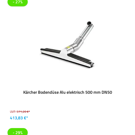
- 27%
Kärcher Bodendüse Alu elektrisch 500 mm DN50
UVP:
571,20 €*
413,83 €*
- 29%