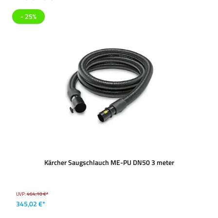
- 25%
Kärcher Saugschlauch ME-PU DN50 3 meter
UVP:
464,10 €*
345,02 €*