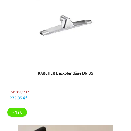
KÄRCHER Backofendüse DN 35
UVP:
367,71 €*
273,35 €*
- 13%