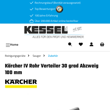
Rechnungskauf (Bonität vorausgesetzt)
Zum Hauptinhalt springen
Top Bewertungen
100 Jahre Erfahrung
Über 200.000 Artikel online bestellbar
Ware
Home
Reinigungsgeräte
Sauger
Zubehör
Kärcher IV Rohr Verteiler 30 grad Abzweig
100 mm
Bildergalerie überspringen