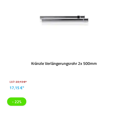
Kränzle Verlängerungsrohr 2x 500mm
UVP:
22,13 €*
17,15 €*
- 22%