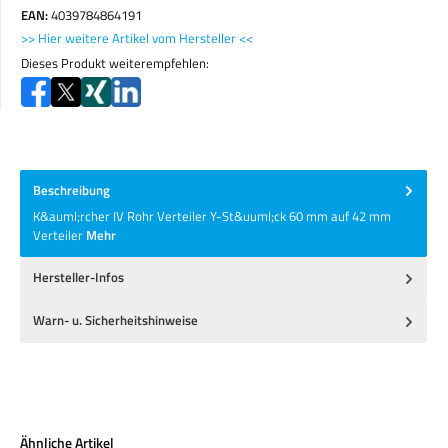
EAN:
4039784864191
>> Hier weitere Artikel vom Hersteller <<
Dieses Produkt weiterempfehlen:
Beschreibung
K&auml;rcher IV Rohr Verteiler Y-St&uuml;ck 60 mm auf 42 mm
Verteiler
Mehr
Hersteller-Infos
Warn- u. Sicherheitshinweise
Produktgalerie überspringen
Ähnliche Artikel