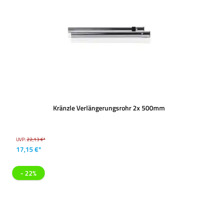
Kränzle Verlängerungsrohr 2x 500mm
UVP:
22,13 €*
17,15 €*
- 22%