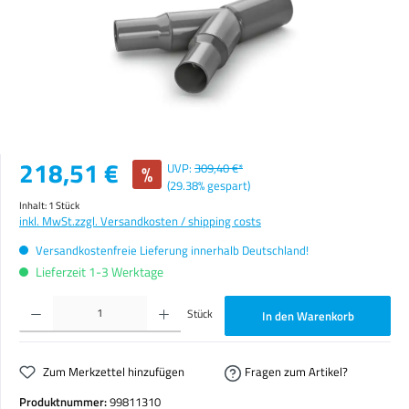
Verkaufspreis:
218,51 €
%
UVP:
309,40 €*
(29.38% gespart)
Inhalt:
1 Stück
inkl. MwSt.
zzgl. Versandkosten / shipping costs
Versandkostenfreie Lieferung innerhalb Deutschland!
Lieferzeit 1-3 Werktage
Produkt Anzahl: Gib den gewünschten Wert ein oder benutze die Schaltflächen um die Anzahl zu erhöhen o
Stück
In den Warenkorb
Zum Merkzettel hinzufügen
Fragen zum Artikel?
Produktnummer:
99811310