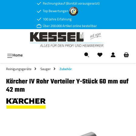
Rechnungskauf (Bonität vorausgesetzt)
Zum Hauptinhalt springen
Top Bewertungen
100 Jahre Erfahrung
Über 200.000 Artikel online bestellbar
Ware
Home
Reinigungsgeräte
Sauger
Zubehör
Kärcher IV Rohr Verteiler Y-Stück 60 mm auf
42 mm
Bildergalerie überspringen