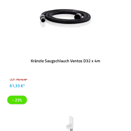
Kränzle Saugschlauch Ventos D32 x 4m
UVP:
79,14 €*
61,33 €*
- 23%