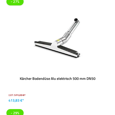
- 27%
Kärcher Bodendüse Alu elektrisch 500 mm DN50
UVP:
571,20 €*
413,83 €*
- 29%