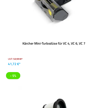
Kärcher Mini-Turbodüse für VC 4, VC 6, VC 7
UVP:
52,99 €*
41,72 €*
- 5%