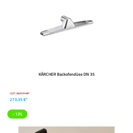
KÄRCHER Backofendüse DN 35
UVP:
367,71 €*
273,35 €*
- 13%