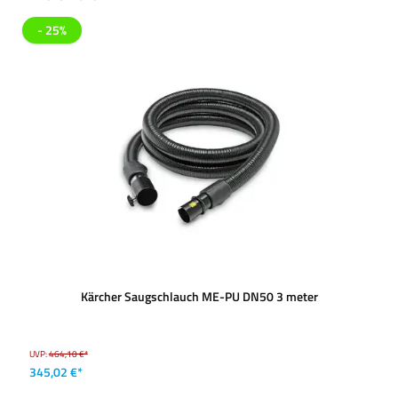
- 25%
Kärcher Saugschlauch ME-PU DN50 3 meter
UVP:
464,10 €*
345,02 €*